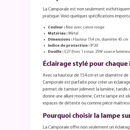
La Camporale est non seulement esthétiqueme
pratique. Voici quelques spécifications importa
Couleur :
Noir avec cuivre rouge
Matériau :
Métal
Dimensions :
Hauteur 154 cm, diamètre 45 cm
Indice de protection :
IP20
Douille :
E27 (hors 1 x max. 25W source lumineu
Éclairage stylé pour chaque 
Avec sa hauteur de 154 cm et un diamètre de 4
Camporale est parfaite pour créer un éclairage
permet de tamiser joliment la lumière, tandis 
donne une allure moderne. Cette lampe est idéa
espaces de détente ou comme pièce maîtresse 
Pourquoi choisir la lampe su
La Camporale offre non seulement un éclairage