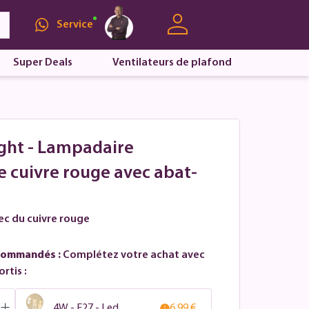
Service
Super Deals
Ventilateurs de plafond
ight - Lampadaire
 cuivre rouge avec abat-
ec du cuivre rouge
commandés :
Complétez votre achat avec
rtis :
4W - E27 - Led
6.99 €