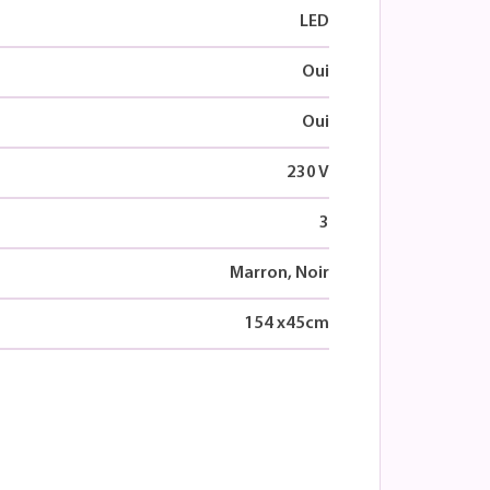
LED
Oui
Oui
230 V
3
Marron, Noir
154
x
45
cm