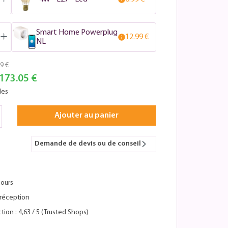
Smart Home Powerplug
12.99 €
NL
9 €
173.05 €
les
Ajouter au panier
Demande de devis ou de conseil
jours
réception
tion : 4,63 / 5 (Trusted Shops)