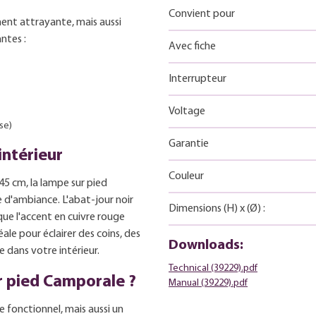
Convient pour
nt attrayante, mais aussi
ntes :
Avec fiche
Interrupteur
Voltage
se)
Garantie
intérieur
Couleur
5 cm, la lampe sur pied
 d'ambiance. L'abat-jour noir
Dimensions
(H)
x
(Ø)
:
que l'accent en cuivre rouge
le pour éclairer des coins, des
Downloads:
dans votre intérieur.
Technical (39229).pdf
r pied Camporale ?
Manual (39229).pdf
 fonctionnel, mais aussi un