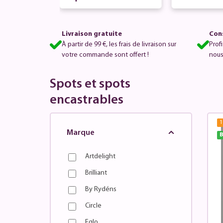
e
Livraison gratuite
Cons
À partir de 99 €, les frais de livraison sur
Prof
votre commande sont offert !
nous
Spots et spots
encastrables
1
Marque
B
Artdelight
Brilliant
By Rydéns
Circle
Eglo