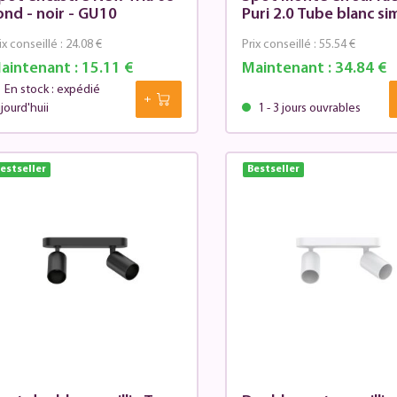
ond - noir - GU10
Puri 2.0 Tube blanc si
ix conseillé :
24.08 €
Prix conseillé :
55.54 €
aintenant :
15.11 €
Maintenant :
34.84 €
En stock : expédié
jourd'huii
1 - 3 jours ouvrables
estseller
Bestseller