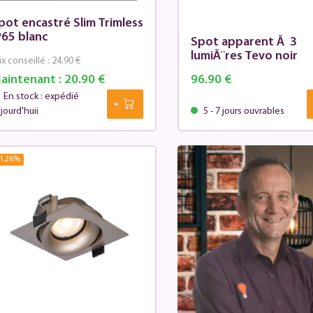
pot encastré Slim Trimless
P65 blanc
Spot apparent Ã 3
lumiÃ¨res Tevo noir
ix conseillé :
24.90 €
aintenant :
20.90 €
96.90 €
En stock : expédié
jourd'huii
5 - 7 jours ouvrables
1.26
%