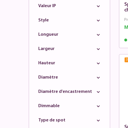
Philips
S
Valeur IP
c
Premium by Lucide
Pr
Style
Searchlight
M
SLV
Longueur
Stars of Light
Largeur
Steinhauer
Trio
3
Hauteur
Urban Interiors
Diamètre
Vtac
WiZ
Diamètre d'encastrement
Dimmable
Type de spot
S