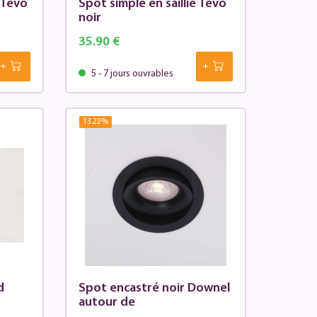
 Tevo
Spot simple en saillie Tevo
noir
35.90 €
5 - 7 jours ouvrables
13.22
%
d
Spot encastré noir Downel
autour de