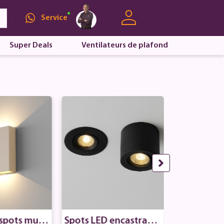
Service
Super Deals
Ventilateurs de plafond
 spots mura
Spots LED encastrable
Spots L