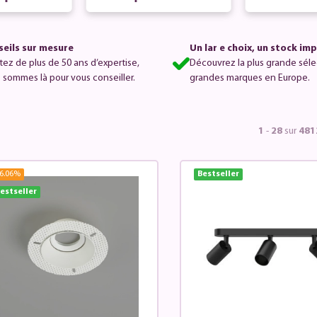
ur
eils sur mesure
Un lar e choix, un stock im
itez de plus de 50 ans d’expertise,
Découvrez la plus grande séle
 sommes là pour vous conseiller.
grandes marques en Europe.
1
-
28
sur
481
6.06
%
Bestseller
estseller