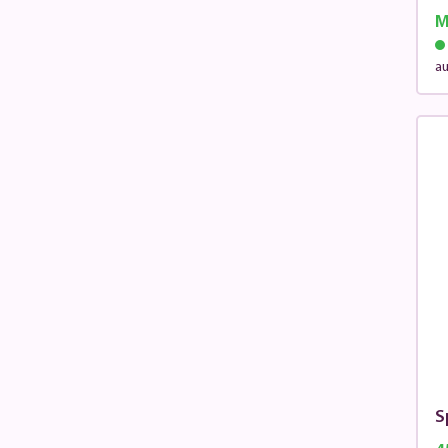
M
au
S