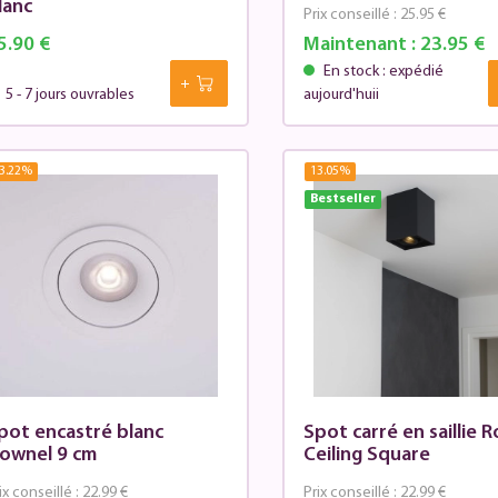
lanc
Prix conseillé :
25.95 €
5.90 €
Maintenant :
23.95 €
En stock : expédié
5 - 7 jours ouvrables
aujourd'huii
3.22
%
13.05
%
Bestseller
pot encastré blanc
Spot carré en saillie 
ownel 9 cm
Ceiling Square
ix conseillé :
22.99 €
Prix conseillé :
22.99 €