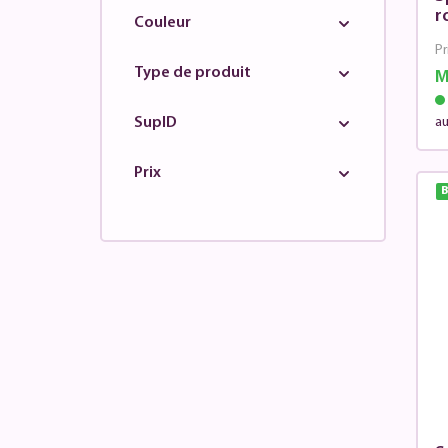
r
Couleur
Pr
Type de produit
M
SupID
au
Prix
B