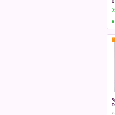
b
3
1
S
D
Pr