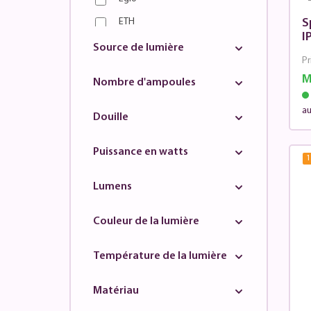
ETH
S
I
Fischer & Honsel
Source de lumière
Pr
Globo
M
Nombre d'ampoules
Highlight
au
Just Light
Douille
KS
Puissance en watts
1
Label51
Limehouse
Lumens
Lucide
Couleur de la lumière
Lyora
Masterlight
Température de la lumière
Nordlux
Matériau
Paul Neuhaus