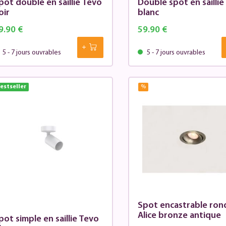
pot double en saillie Tevo
Double spot en saillie
oir
blanc
9.90 €
59.90 €
5 - 7 jours ouvrables
5 - 7 jours ouvrables
estseller
%
Spot encastrable ron
Alice bronze antique
pot simple en saillie Tevo