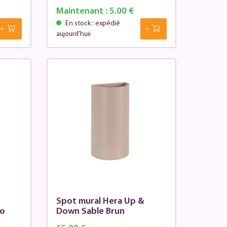
Maintenant :
5.00 €
En stock : expédié
aujourd'huii
Spot mural Hera Up &
co
Down Sable Brun