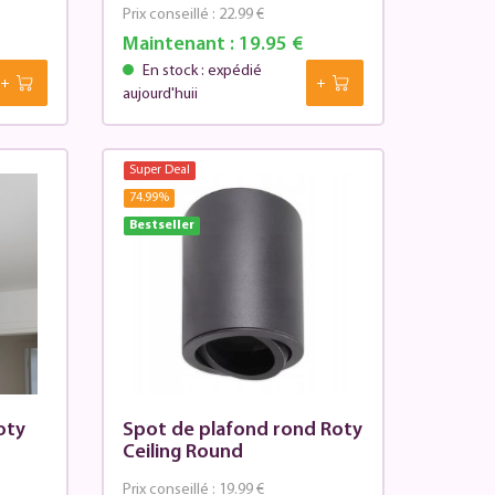
Prix conseillé :
22.99 €
Maintenant :
19.95 €
En stock : expédié
aujourd'huii
Super Deal
74.99
%
Bestseller
Roty
Spot de plafond rond Roty
Ceiling Round
Prix conseillé :
19.99 €