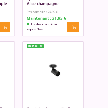
mple
Alice champagne
Prix conseillé :
24.99 €
Maintenant :
21.95 €
En stock : expédié
aujourd'huii
Bestseller