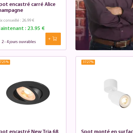
pot encastré carré Alice
hampagne
ix conseillé :
26.99 €
aintenant :
23.95 €
2 - 4 jours ouvrables
7.25
%
37.27
%
pot encastré New Tria 68
Spot monté en surfa