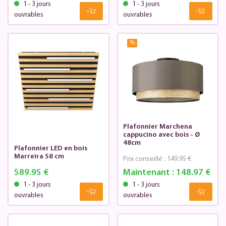
1 - 3 jours
1 - 3 jours
ouvrables
ouvrables
%
Plafonnier Marchena
cappucino avec bois - Ø
48cm
Plafonnier LED en bois
Marreira 58 cm
Prix conseillé :
149.95 €
589.95 €
Maintenant :
148.97 €
1 - 3 jours
1 - 3 jours
ouvrables
ouvrables