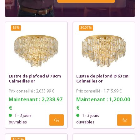
15
%
30.07
%
Lustre de plafond Ø 78cm
Lustre de plafond Ø 63cm
Calmeilles or
Calmeilles or
Prix conseillé :
2,633.99 €
Prix conseillé :
1,715.99 €
Maintenant :
2,238.97
Maintenant :
1,200.00
€
€
1 - 3 jours
1 - 3 jours
ouvrables
ouvrables
10.72
%