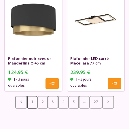
Plafonnier noir avec or
Plafonnier LED carré
Manderline Ø 45 cm
Macellara 77 cm
124.95 €
239.95 €
1 - 3 jours
1 - 3 jours
ouvrables
ouvrables
1
2
3
4
5
...
27