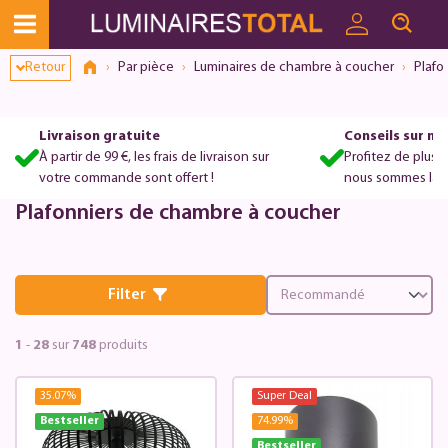
Retour
Par pièce
Luminaires de chambre à coucher
Plafo
Livraison gratuite
Conseils sur m
À partir de 99 €, les frais de livraison sur
Profitez de plus 
votre commande sont offert !
nous sommes là po
Plafonniers de chambre à coucher
Filter
1
-
28
sur
748
produits
35.07
%
Super Deal
Bestseller
74.99
%
Bestseller