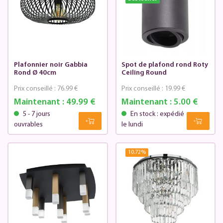
Plafonnier noir Gabbia
Spot de plafond rond Roty
Rond Ø 40cm
Ceiling Round
Prix conseillé :
76.99 €
Prix conseillé :
19.99 €
Maintenant :
49.99 €
Maintenant :
5.00 €
5 - 7 jours
En stock : expédié
ouvrables
le lundi
10.72
%