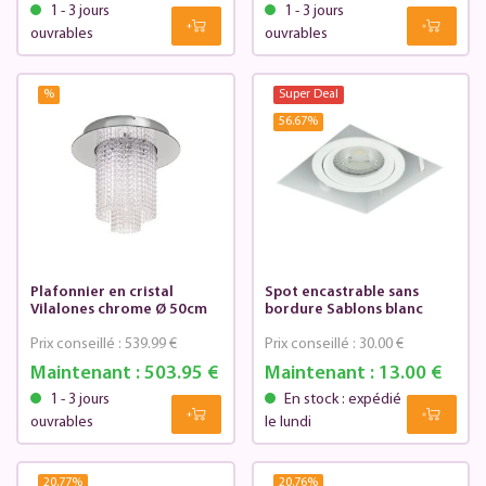
1 - 3 jours
1 - 3 jours
ouvrables
ouvrables
%
Super Deal
56.67
%
Plafonnier en cristal
Spot encastrable sans
Vilalones chrome Ø 50cm
bordure Sablons blanc
Prix conseillé :
539.99 €
Prix conseillé :
30.00 €
Maintenant :
503.95 €
Maintenant :
13.00 €
1 - 3 jours
En stock : expédié
ouvrables
le lundi
20.77
%
20.76
%