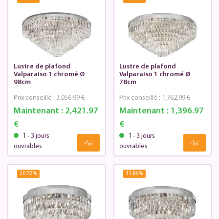
Lustre de plafond
Lustre de plafond
Valparaiso 1 chromé Ø
Valparaiso 1 chromé Ø
98cm
78cm
Prix conseillé :
3,056.99 €
Prix conseillé :
1,762.99 €
Maintenant :
2,421.97
Maintenant :
1,396.97
€
€
1 - 3 jours
1 - 3 jours
ouvrables
ouvrables
20.72
%
11.86
%