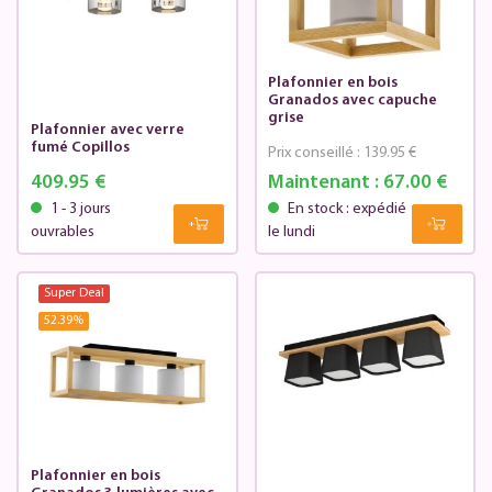
Plafonnier en bois
Granados avec capuche
grise
Plafonnier avec verre
fumé Copillos
Prix conseillé :
139.95 €
409.95 €
Maintenant :
67.00 €
1 - 3 jours
En stock : expédié
ouvrables
le lundi
Super Deal
52.39
%
Plafonnier en bois