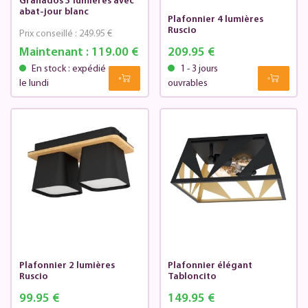
Granados 3 lumières avec
abat-jour blanc
Plafonnier 4 lumières
Ruscio
Prix conseillé :
249.95 €
Maintenant :
119.00 €
209.95 €
En stock : expédié
1 - 3 jours
le lundi
ouvrables
Plafonnier 2 lumières
Plafonnier élégant
Ruscio
Tabloncito
99.95 €
149.95 €