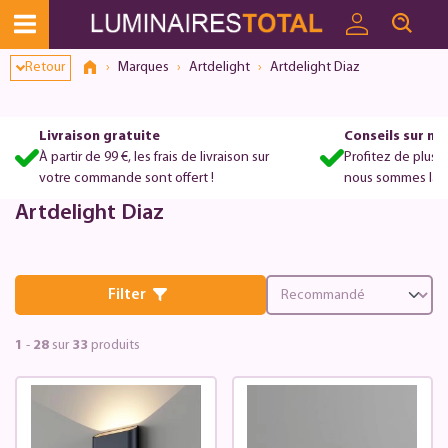
Retour
Marques
Artdelight
Artdelight Diaz
Livraison gratuite
Conseils sur m
À partir de 99 €, les frais de livraison sur
Profitez de plus 
votre commande sont offert !
nous sommes là po
Artdelight Diaz
Filter
1
-
28
sur
33
produits