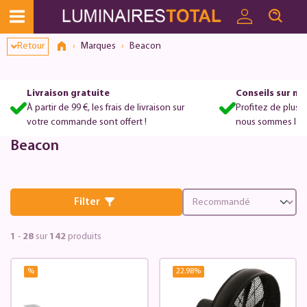
Retour
Marques
Beacon
Livraison gratuite
Conseils sur m
À partir de 99 €, les frais de livraison sur
Profitez de plus 
votre commande sont offert !
nous sommes là po
Beacon
Filter
1
-
28
sur
142
produits
%
22.98
%