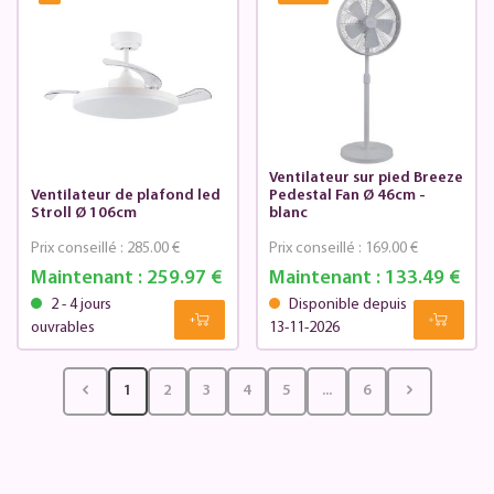
Ventilateur sur pied Breeze
Ventilateur de plafond led
Pedestal Fan Ø 46cm -
Stroll Ø 106cm
blanc
Prix conseillé :
285.00 €
Prix conseillé :
169.00 €
Maintenant :
259.97 €
Maintenant :
133.49 €
2 - 4 jours
Disponible depuis
ouvrables
13-11-2026
1
2
3
4
5
...
6