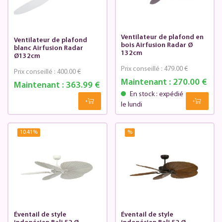
Ventilateur de plafond en
Ventilateur de plafond
bois Airfusion Radar Ø
blanc Airfusion Radar
132cm
Ø132cm
Prix conseillé :
479.00 €
Prix conseillé :
400.00 €
Maintenant :
270.00 €
Maintenant :
363.99 €
En stock : expédié
le lundi
10.41
%
%
Éventail de style
Éventail de style