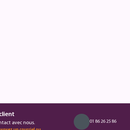
client
01 86 26 25 86
ntact avec nous.
voyez un courriel ou