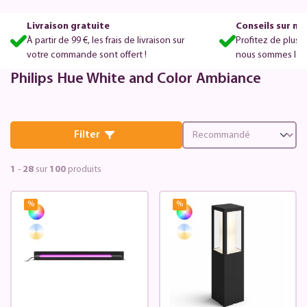
ue White and Color Ambiance
and Color Am
Livraison gratuite
Conseils sur m
À partir de 99 €, les frais de livraison sur
Profitez de plus 
votre commande sont offert !
nous sommes là po
Philips Hue White and Color Ambiance
Filter
1
-
28
sur
100
produits
%
%