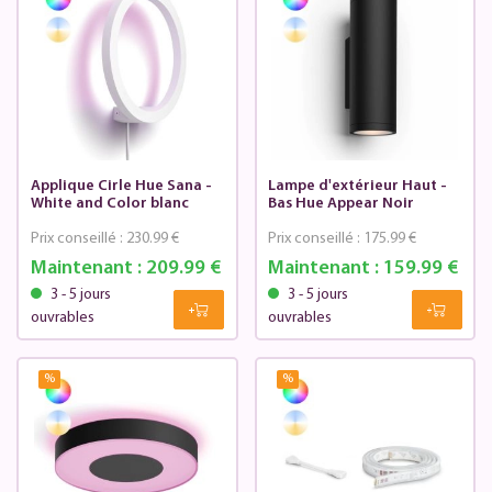
Applique Cirle Hue Sana -
Lampe d'extérieur Haut -
White and Color blanc
Bas Hue Appear Noir
Prix conseillé :
230.99 €
Prix conseillé :
175.99 €
Maintenant :
209.99 €
Maintenant :
159.99 €
3 - 5 jours
3 - 5 jours
ouvrables
ouvrables
%
%