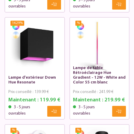
3 - 5 jours
3 - 5 jours
ouvrables
ouvrables
14.29
%
%
Lampe de table
Rétroéclairage Hue
Lampe d'extérieur Down
Gradient - 12W - White and
Hue Resonate
Color 55 cm blanc
Prix conseillé :
139.99 €
Prix conseillé :
241.99 €
Maintenant :
119.99 €
Maintenant :
219.99 €
3 - 5 jours
3 - 5 jours
ouvrables
ouvrables
%
%