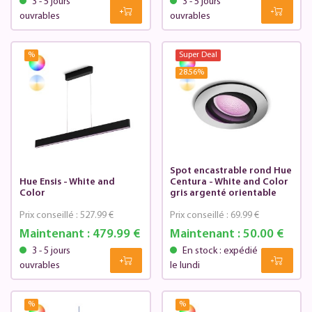
3 - 5 jours
3 - 5 jours
ouvrables
ouvrables
%
Super Deal
28.56
%
Spot encastrable rond Hue
Hue Ensis - White and
Centura - White and Color
Color
gris argenté orientable
Prix conseillé :
527.99 €
Prix conseillé :
69.99 €
Maintenant :
479.99 €
Maintenant :
50.00 €
3 - 5 jours
En stock : expédié
ouvrables
le lundi
%
%