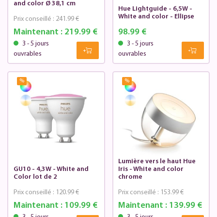
and color Ø 38,1 cm
Hue Lightguide - 6,5W -
White and color - Ellipse
Prix conseillé :
241.99 €
Maintenant :
219.99 €
98.99 €
3 - 5 jours
3 - 5 jours
ouvrables
ouvrables
%
%
Lumière vers le haut Hue
GU10 - 4,3W - White and
Iris - White and color
Color lot de 2
chrome
Prix conseillé :
120.99 €
Prix conseillé :
153.99 €
Maintenant :
109.99 €
Maintenant :
139.99 €