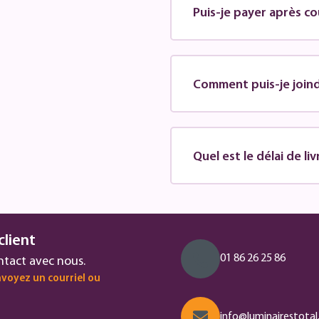
Puis-je payer après co
Comment puis-je joindr
Quel est le délai de li
client
01 86 26 25 86
ntact avec nous.
voyez un courriel ou
info@luminairestotal.