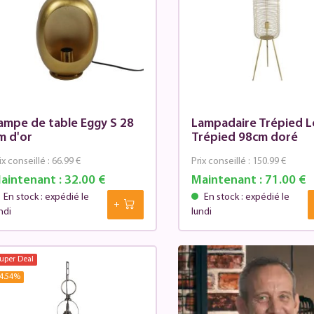
ampe de table Eggy S 28
Lampadaire Trépied L
m d'or
Trépied 98cm doré
ix conseillé :
66.99 €
Prix conseillé :
150.99 €
aintenant :
32.00 €
Maintenant :
71.00 €
En stock : expédié le
En stock : expédié le
ndi
lundi
uper Deal
4.54
%