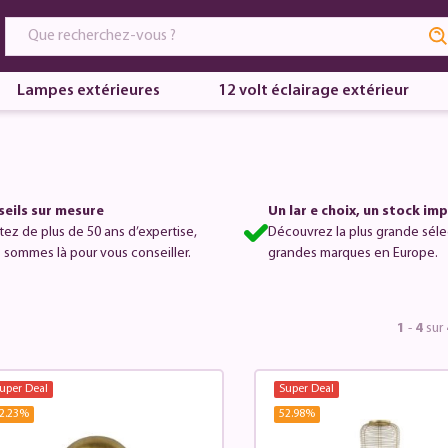
Lampes extérieures
12 volt éclairage extérieur
eils sur mesure
Un lar e choix, un stock im
itez de plus de 50 ans d’expertise,
Découvrez la plus grande séle
 sommes là pour vous conseiller.
grandes marques en Europe.
1
-
4
sur
uper Deal
Super Deal
2.23
%
52.98
%