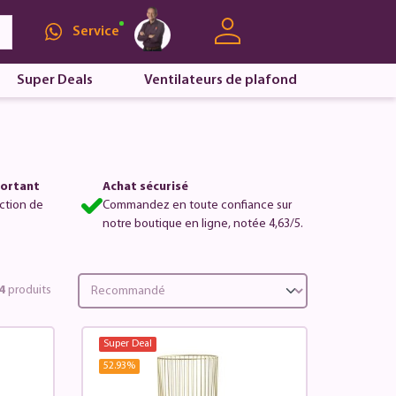
Service
Super Deals
Ventilateurs de plafond
portant
Achat sécurisé
ction de
Commandez en toute confiance sur
notre boutique en ligne, notée 4,63/5.
4
produits
Super Deal
52.93
%