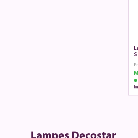
L
S
Pr
M
lu
Lampes Decostar