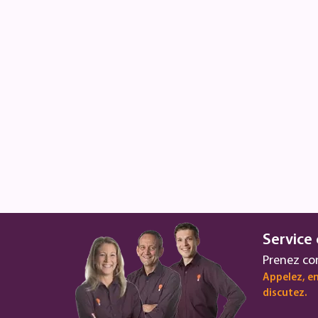
Service 
Prenez co
Appelez, en
discutez.