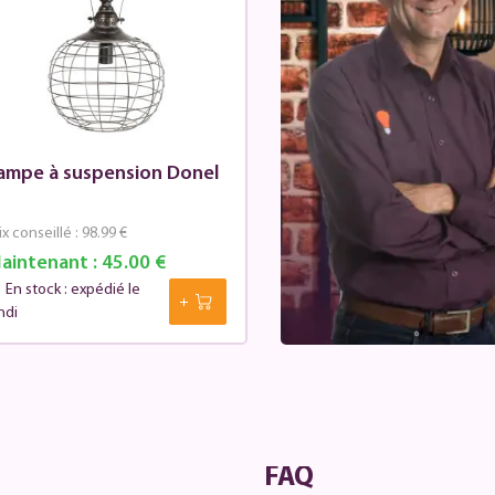
ampe à suspension Donel
ix conseillé :
98.99 €
aintenant :
45.00 €
En stock : expédié le
ndi
FAQ