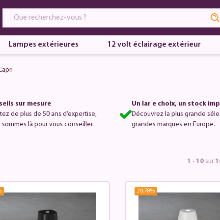
Lampes extérieures
12 volt éclairage extérieur
apri
eils sur mesure
Un lar e choix, un stock im
itez de plus de 50 ans d’expertise,
Découvrez la plus grande séle
 sommes là pour vous conseiller.
grandes marques en Europe.
1
-
10
sur
1
%
20.78
%