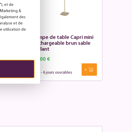
), et de
("Marketing &
s également des
'analyse et de
e utilisation de
Lampe de table Capri mini
ble
Rechargeable brun sable
brillant
93.00 €
4 - 6 jours ouvrables