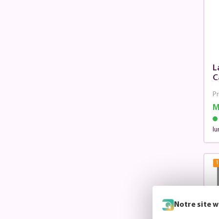
L
C
Pr
M
lu
1
Notre site w