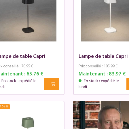
ampe de table Capri
Lampe de table Capri
ix conseillé :
70.95 €
Prix conseillé :
105.99 €
aintenant :
65.76 €
Maintenant :
83.97 €
En stock : expédié le
En stock : expédié le
ndi
lundi
1.52
%