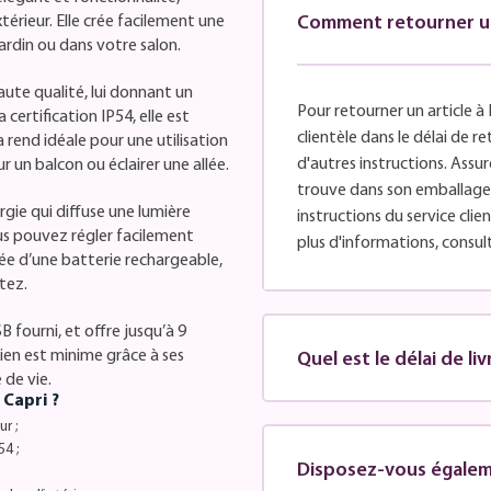
térieur. Elle crée facilement une
Comment retourner un 
ardin ou dans votre salon.
ute qualité, lui donnant un
Pour retourner un article à 
ertification IP54, elle est
clientèle dans le délai de 
a rend idéale pour une utilisation
d'autres instructions. Assure
r un balcon ou éclairer une allée.
trouve dans son emballage d
ie qui diffuse une lumière
instructions du service cli
ous pouvez régler facilement
plus d'informations, consul
ipée d’une batterie rechargeable,
itez.
 fourni, et offre jusqu’à 9
tien est minime grâce à ses
Quel est le délai de li
 de vie.
 Capri ?
r ;
4 ;
Disposez-vous égaleme