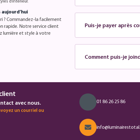
les d’intérieur.
 aujourd’hui
pri ? Commandez-la facilement
Puis-je payer après co
n rapide. Notre service client
 lumière et style à votre
Comment puis-je joindr
client
01 86 26 25 86
ntact avec nous.
voyez un courriel ou
info@luminairestotal.