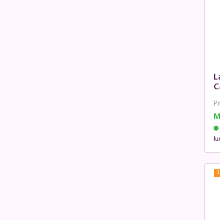
L
C
Pr
M
lu
3