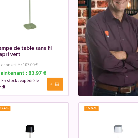
ampe de table sans fil
apri vert
ix conseillé :
107.00 €
aintenant :
83.97 €
En stock : expédié le
ndi
1.66
%
16.26
%