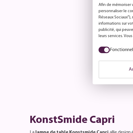
Afin de mémoriser v
personnaliser le co
Réseaux Sociaux"), 
informations sur vo
L
publicité, qui peuve
r
leurs services. Vou
b
Fonctionnel
Pr
M
Ac
KonstSmide Capri
La
lampe de table Konstsmide Capri
allie design 