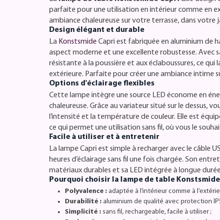
parfaite pour une utilisation en intérieur comme en ex
ambiance chaleureuse sur votre terrasse, dans votre j
Design élégant et durable
La
Konstsmide
Capri est fabriquée en aluminium de ha
aspect moderne et une excellente robustesse. Avec sa c
résistante à la poussière et aux éclaboussures, ce qui l
extérieure. Parfaite pour créer une ambiance intime su
Options d'éclairage flexibles
Cette lampe intègre une source LED économe en énerg
chaleureuse. Grâce au variateur situé sur le dessus, v
l’intensité et la température de couleur. Elle est équ
ce qui permet une utilisation sans fil, où vous le souha
Facile à utiliser et à entretenir
La lampe Capri est simple à recharger avec le câble USB
heures d’éclairage sans fil une fois chargée. Son entre
matériaux durables et sa LED intégrée à longue durée
Pourquoi choisir la lampe de table Konstsmide
Polyvalence :
adaptée à l’intérieur comme à l’extérieu
Durabilité :
aluminium de qualité avec protection IP5
Simplicité :
sans fil, rechargeable, facile à utiliser ;