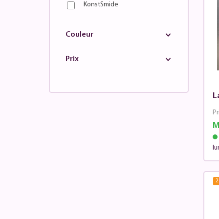
KonstSmide
Couleur
Prix
L
Pr
M
lu
2