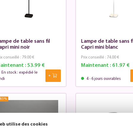
ampe de table sans fil
Lampe de table sans fi
apri mini noir
Capri mini blanc
ix conseillé :
79.00 €
Prix conseillé :
74.00 €
aintenant :
53.99 €
Maintenant :
61.97 €
En stock : expédié le
ndi
4 - 6 jours ouvrables
8.5
%
eb utilise des cookies