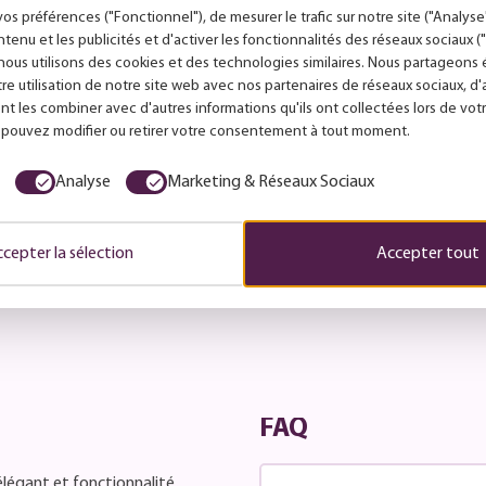
os préférences ("Fonctionnel"), de mesurer le trafic sur notre site ("Analyse"
ntenu et les publicités et d'activer les fonctionnalités des réseaux sociaux 
nous utilisons des cookies et des technologies similaires. Nous partageon
tre utilisation de notre site web avec nos partenaires de réseaux sociaux, d
ampe de table
nt les combiner avec d'autres informations qu'ils ont collectées lors de votr
echargeable Capri mini
s pouvez modifier ou retirer votre consentement à tout moment.
Lampe de table Capri
run sable
Rechargeable brun sa
brillant
Analyse
Marketing & Réseaux Sociaux
ix conseillé :
91.99 €
aintenant :
74.97 €
112.00 €
cepter la sélection
Accepter tout
4 - 6 jours ouvrables
4 - 6 jours ouvrables
FAQ
élégant et fonctionnalité,