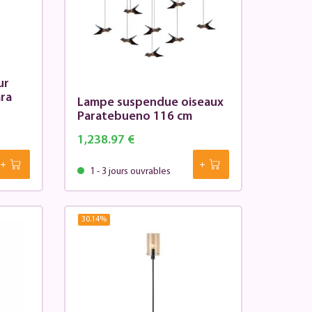
ur
ara
Lampe suspendue oiseaux
Paratebueno 116 cm
1,238.97 €
1 - 3 jours ouvrables
30.14
%