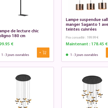
Lampe suspendue sall
manger Saganto 1 ave
teintes cuivrées
ampe de lecture chic
oligno 180 cm
Prix conseillé :
199.99 €
99.95 €
Maintenant :
178.45 €
1 - 3 jours ouvrables
1 - 3 jours ouvrables