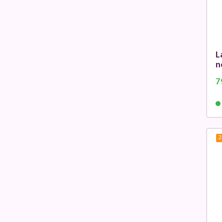
L
n
7
2