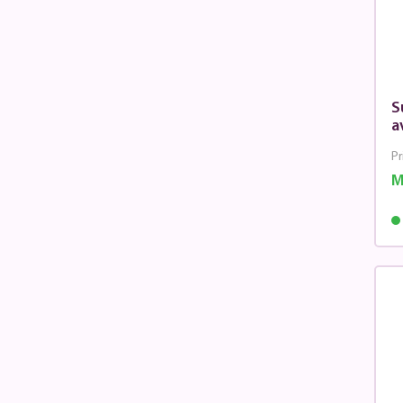
S
a
Pr
M