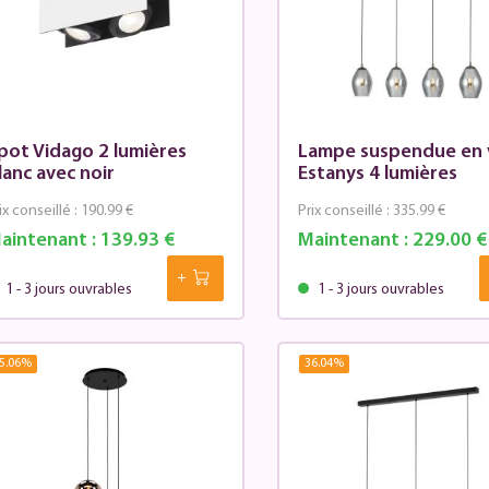
pot Vidago 2 lumières
Lampe suspendue en 
lanc avec noir
Estanys 4 lumières
ix conseillé :
190.99 €
Prix conseillé :
335.99 €
aintenant :
139.93 €
Maintenant :
229.00 €
1 - 3 jours ouvrables
1 - 3 jours ouvrables
5.06
%
36.04
%