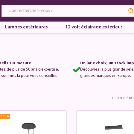
Lampes extérieures
12 volt éclairage extérieur
eils sur mesure
Un lar e choix, un stock im
itez de plus de 50 ans d’expertise,
Découvrez la plus grande séle
 sommes là pour vous conseiller.
grandes marques en Europe.
1
-
28
sur
60
0.71
%