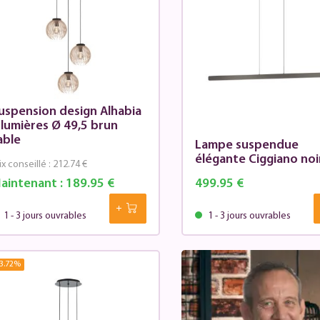
uspension design Alhabia
 lumières Ø 49,5 brun
able
Lampe suspendue
élégante Ciggiano noi
ix conseillé :
212.74 €
aintenant :
189.95 €
499.95 €
1 - 3 jours ouvrables
1 - 3 jours ouvrables
3.72
%