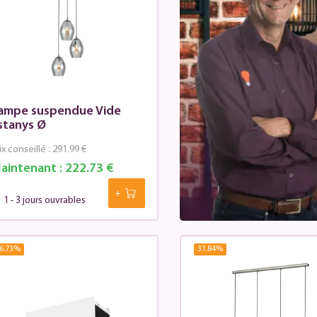
ampe suspendue Vide
stanys Ø
ix conseillé :
291.99 €
aintenant :
222.73 €
1 - 3 jours ouvrables
6.73
%
31.84
%