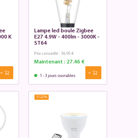
ee
Lampe led boule Zigbee
000 K
E27 4.9W - 400lm - 3000K -
ST64
Prix conseillé :
36.95 €
Maintenant :
27.46 €
1 - 3 jours ouvrables
11.22
%