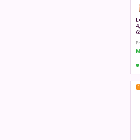
L
4
6
Pr
M
1