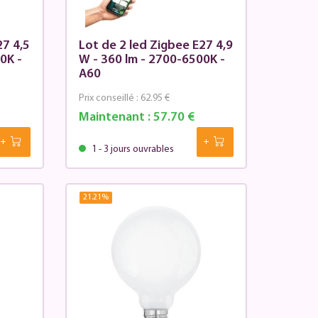
27 4,5
Lot de 2 led Zigbee E27 4,9
0K -
W - 360 lm - 2700-6500K -
A60
Prix conseillé :
62.95 €
Maintenant :
57.70 €
1 - 3 jours ouvrables
21.21
%