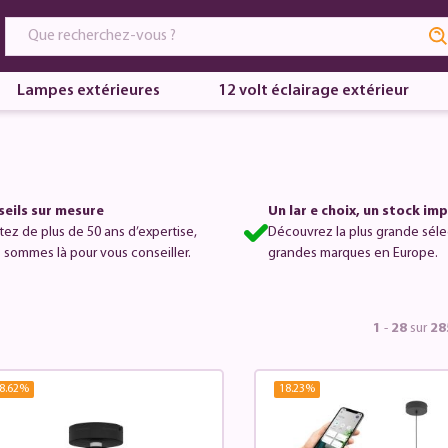
Lampes extérieures
12 volt éclairage extérieur
eils sur mesure
Un lar e choix, un stock im
itez de plus de 50 ans d’expertise,
Découvrez la plus grande séle
 sommes là pour vous conseiller.
grandes marques en Europe.
1
-
28
sur
28
8.62
%
18.23
%