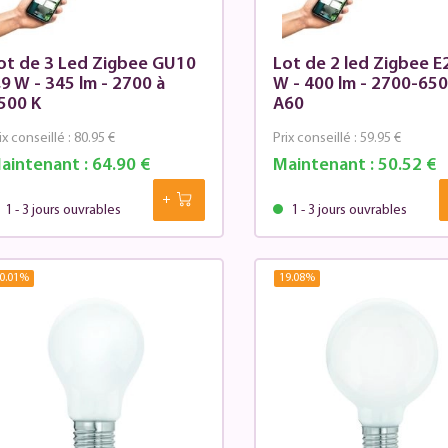
ot de 3 Led Zigbee GU10
Lot de 2 led Zigbee E
,9 W - 345 lm - 2700 à
W - 400 lm - 2700-650
500 K
A60
ix conseillé :
80.95 €
Prix conseillé :
59.95 €
aintenant :
64.90 €
Maintenant :
50.52 €
1 - 3 jours ouvrables
1 - 3 jours ouvrables
0.01
%
19.08
%