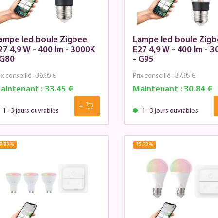
ampe led boule Zigbee
Lampe led boule Zigb
27 4,9 W - 400 lm - 3000K
E27 4,9 W - 400 lm - 
 G80
- G95
ix conseillé :
36.95 €
Prix conseillé :
37.95 €
aintenant :
33.45 €
Maintenant :
30.84 €
1 - 3 jours ouvrables
1 - 3 jours ouvrables
9.83
%
15.73
%