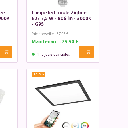
ee
Lampe led boule Zigbee
3000K
E27 7,5 W - 806 lm - 3000K
- G95
Prix conseillé :
37.95 €
Maintenant :
29.90 €
1 - 3 jours ouvrables
12.69
%