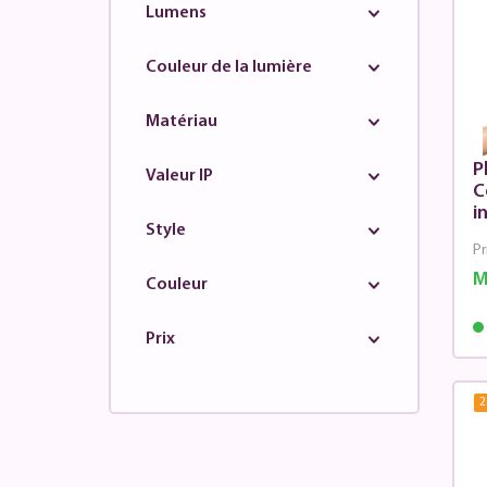
Lumens
Couleur de la lumière
Matériau
P
Valeur IP
C
i
Style
Pr
M
Couleur
Prix
2