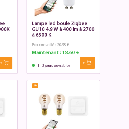
ee
Lampe led boule Zigbee
3000K
GU10 4,9 W à 400 lm à 2700
à 6500 K
Prix conseillé :
20.95 €
Maintenant :
18.60 €
1 - 3 jours ouvrables
%