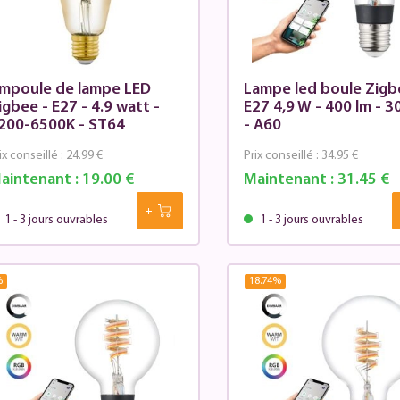
mpoule de lampe LED
Lampe led boule Zigb
igbee - E27 - 4.9 watt -
E27 4,9 W - 400 lm - 3
200-6500K - ST64
- A60
ix conseillé :
24.99 €
Prix conseillé :
34.95 €
aintenant :
19.00 €
Maintenant :
31.45 €
1 - 3 jours ouvrables
1 - 3 jours ouvrables
%
18.74
%