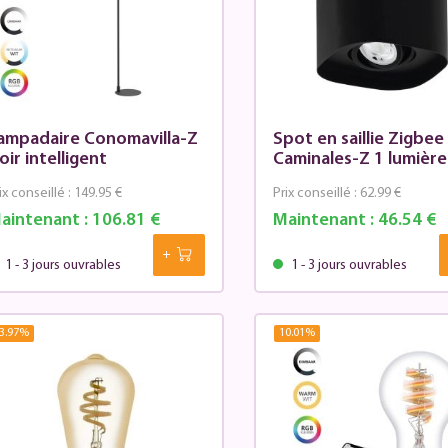
ampadaire Conomavilla-Z
Spot en saillie Zigbee
oir intelligent
Caminales-Z 1 lumière
ix conseillé :
149.95 €
Prix conseillé :
62.99 €
aintenant :
106.81 €
Maintenant :
46.54 €
1 - 3 jours ouvrables
1 - 3 jours ouvrables
3.97
%
10.01
%