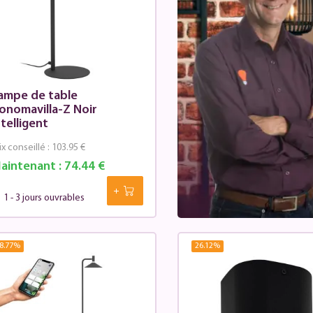
ampe de table
onomavilla-Z Noir
ntelligent
ix conseillé :
103.95 €
aintenant :
74.44 €
1 - 3 jours ouvrables
8.77
%
26.12
%