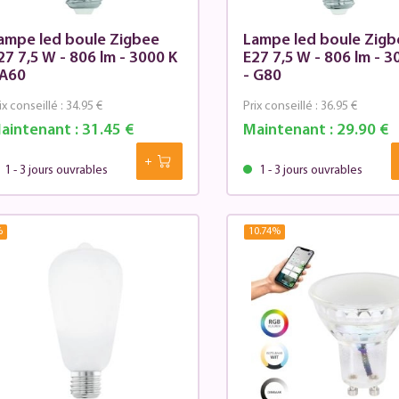
ampe led boule Zigbee
Lampe led boule Zigb
27 7,5 W - 806 lm - 3000 K
E27 7,5 W - 806 lm - 
 A60
- G80
ix conseillé :
34.95 €
Prix conseillé :
36.95 €
aintenant :
31.45 €
Maintenant :
29.90 €
1 - 3 jours ouvrables
1 - 3 jours ouvrables
%
10.74
%