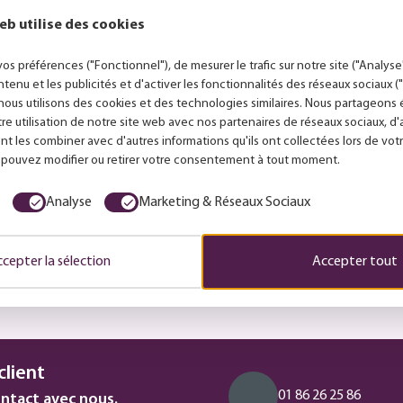
ligne. Choisissez la finition
eb utilise des cookies
lement en ligne et profitez
os préférences ("Fonctionnel"), de mesurer le trafic sur notre site ("Analyse"
Disposez-vous égaleme
ntenu et les publicités et d'activer les fonctionnalités des réseaux sociaux 
nous utilisons des cookies et des technologies similaires. Nous partageon
tre utilisation de notre site web avec nos partenaires de réseaux sociaux, d
nt les combiner avec d'autres informations qu'ils ont collectées lors de votr
s pouvez modifier ou retirer votre consentement à tout moment.
Puis-je payer après co
Analyse
Marketing & Réseaux Sociaux
cepter la sélection
Accepter tout
Comment puis-je joindr
client
01 86 26 25 86
ntact avec nous.