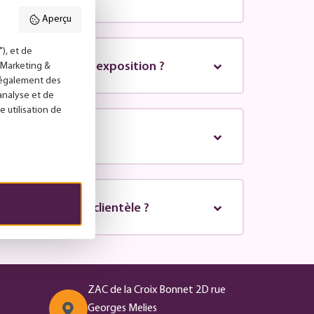
Aperçu
), et de
nt d'une salle d'exposition ?
("Marketing &
s également des
'analyse et de
e utilisation de
up ?
e votre service clientèle ?
ZAC de la Croix Bonnet 2D rue
Georges Melies