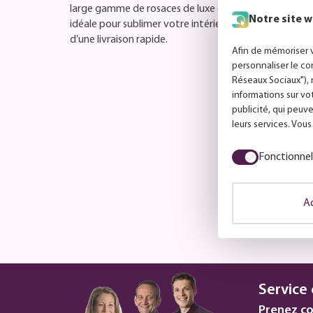
large gamme de rosaces de luxe dans notre boutique en 
Notre site w
idéale pour sublimer votre intérieur. Commandez faci
d’une livraison rapide.
Afin de mémoriser v
personnaliser le co
Réseaux Sociaux"), 
informations sur vo
publicité, qui peuve
leurs services. Vou
Fonctionnel
Ac
Service 
Prenez co