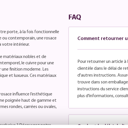
FAQ
re porte, à la fois fonctionnelle
que ou contemporain, une rosace
Comment retourner un 
votre intérieur.
 de matériaux nobles et de
Pour retourner un article à 
intemporel, le cuivre pour une
clientèle dans le délai de 
r une finition moderne. Les
d'autres instructions. Assure
ssique et luxueux. Ces matériaux
trouve dans son emballage d
instructions du service cli
 rosace influence l’esthétique
plus d'informations, consul
 une poignée haut de gamme et
rmes rondes, carrées ou ovales,
exclusive ? Découvrez notre
Quel est le délai de li