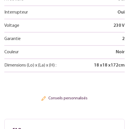
Interrupteur
Oui
Voltage
230 V
Garantie
2
Couleur
Noir
Dimensions
(Lo)
x
(La)
x
(H)
:
18
x
18
x
172
cm
Conseils personnalisés