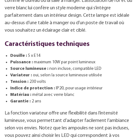
comme le bureau ou la salle à manger. L’association de l’or et du
verre blanc lui confère un style moderne qui s’intègre
parfaitement dans un intérieur design. Cette lampe est idéale
au-dessus d’une table à manger ou d’un poste de travail où
vous souhaitez un éclairage clair et ciblé.
Caractéristiques techniques
Douille :
5 x E14
Puissance :
maximum 10W par point lumineux
Source lumineuse :
non incluse, compatible LED
Variateur :
oui, selon la source lumineuse utilisée
Tension :
230 volts
Indice de protection :
IP20, pour usage intérieur
Matériau :
métal avec verre blanc
Garantie :
2 ans
La fonction variateur offre une flexibilité dans l’intensité
lumineuse, vous permettant d’adapter facilement l’ambiance
selon vos envies. Notez que les ampoules ne sont pas incluses,
vous pouvez ainsi choisir les LED qui correspondent à vos