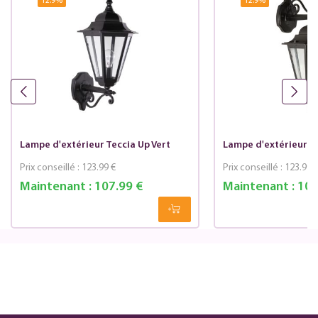
12.9
%
12.9
%
Lampe d'extérieur Teccia Up Vert
Lampe d'extérieur T
Prix conseillé :
123.99 €
Prix conseillé :
123.99 
Maintenant :
107.99 €
Maintenant :
107