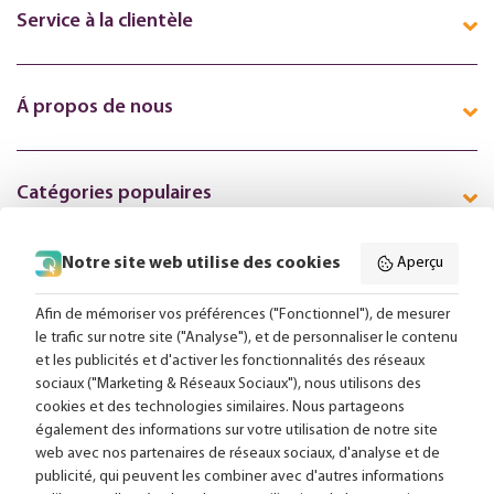
Service à la clientèle
Á propos de nous
Catégories populaires
Notre site web utilise des cookies
Aperçu
Suivez-nous en ligne:
Afin de mémoriser vos préférences ("Fonctionnel"), de mesurer
le trafic sur notre site ("Analyse"), et de personnaliser le contenu
et les publicités et d'activer les fonctionnalités des réseaux
Livraison gratuite à partir de 99,-
sociaux ("Marketing & Réseaux Sociaux"), nous utilisons des
cookies et des technologies similaires. Nous partageons
Conseils sur mesure
également des informations sur votre utilisation de notre site
web avec nos partenaires de réseaux sociaux, d'analyse et de
Plus de 25 000 lampes en stock
publicité, qui peuvent les combiner avec d'autres informations