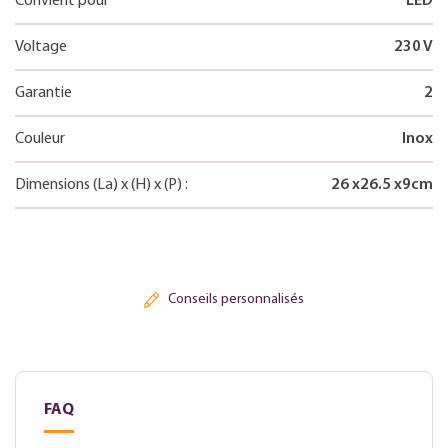
Convient pour
LED
Voltage
230 V
Garantie
2
Couleur
Inox
Dimensions
(La)
x
(H)
x
(P)
:
26
x
26.5
x
9
cm
Conseils personnalisés
FAQ