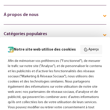
Á propos de nous
Catégories populaires
Notre site web utilise des cookies
Aperçu
Suivez-nous en ligne:
Afin de mémoriser vos préférences ("Fonctionnel"), de mesurer
le trafic sur notre site ("Analyse"), et de personnaliser le contenu
et les publicités et d'activer les fonctionnalités des réseaux
Livraison gratuite à partir de 99,-
sociaux ("Marketing & Réseaux Sociaux"), nous utilisons des
cookies et des technologies similaires. Nous partageons
Conseils sur mesure
également des informations sur votre utilisation de notre site
web avec nos partenaires de réseaux sociaux, d'analyse et de
Plus de 25 000 lampes en stock
publicité, qui peuvent les combiner avec d'autres informations
qu'ils ont collectées lors de votre utilisation de leurs services.
Vous pouvez modifier ou retirer votre consentement à tout
4,63 sur 611 avis