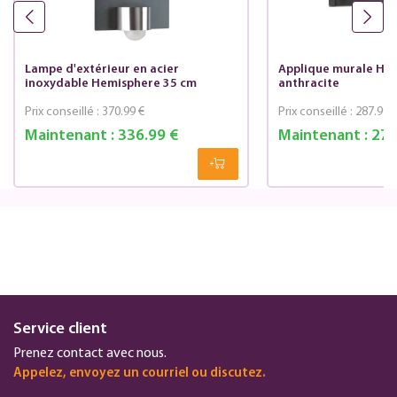
Lampe d'extérieur en acier
Applique murale He
inoxydable Hemisphere 35 cm
anthracite
Prix conseillé :
370.99 €
Prix conseillé :
287.99 
Maintenant :
336.99 €
Maintenant :
270
Service client
Prenez contact avec nous.
Appelez, envoyez un courriel ou discutez.