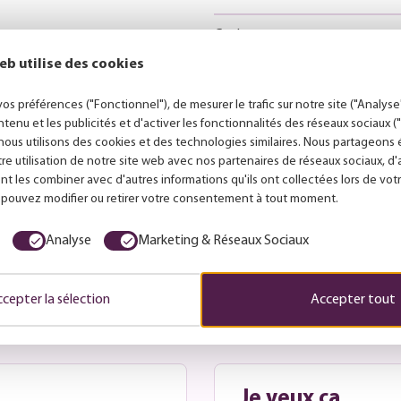
Couleur
eb utilise des cookies
 éclairage direct et fonctionnel
Dimensions
(La)
x
(H)
x
(P)
:
bureaux d’étude ou autres pièces
os préférences ("Fonctionnel"), de mesurer le trafic sur notre site ("Analyse"
e. La Nottingham fournit une
ntenu et les publicités et d'activer les fonctionnalités des réseaux sociaux 
ce qui en fait un choix fiable
nous utilisons des cookies et des technologies similaires. Nous partageon
ailliez ou souhaitiez simplement
tre utilisation de notre site web avec nos partenaires de réseaux sociaux, d
x besoins essentiels en matière
nt les combiner avec d'autres informations qu'ils ont collectées lors de votr
s pouvez modifier ou retirer votre consentement à tout moment.
Analyse
Marketing & Réseaux Sociaux
cepter la sélection
Accepter tout
Conseils personnalisés
Je veux ça