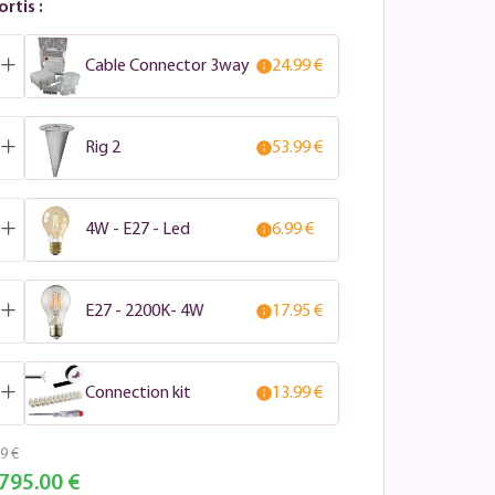
rtis :
Cable Connector 3way
24.99 €
Rig 2
53.99 €
4W - E27 - Led
6.99 €
E27 - 2200K- 4W
17.95 €
Connection kit
13.99 €
9 €
795.00 €