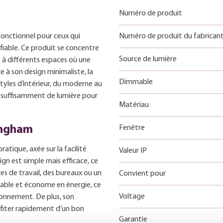
Numéro de produit
fonctionnel pour ceux qui
Numéro de produit du fabrican
 fiable. Ce produit se concentre
Source de lumière
é à différents espaces où une
e à son design minimaliste, la
Dimmable
tyles d’intérieur, du moderne au
t suffisamment de lumière pour
Matériau
ingham
Fenêtre
atique, axée sur la facilité
Valeur IP
sign est simple mais efficace, ce
es de travail, des bureaux ou un
Convient pour
urable et économe en énergie, ce
Voltage
ronnement. De plus, son
ofiter rapidement d’un bon
Garantie