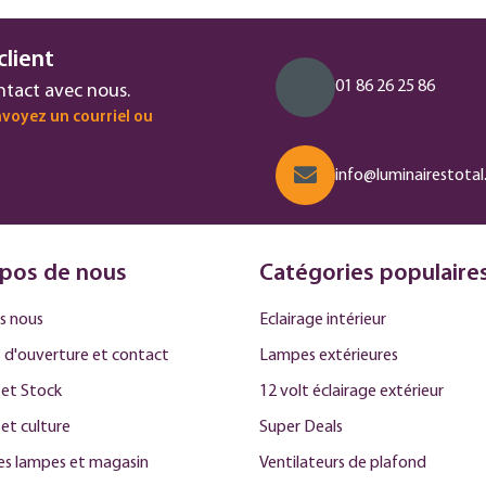
client
01 86 26 25 86
ntact avec nous.
voyez un courriel ou
info@luminairestotal.
pos de nous
Catégories populaire
s nous
Eclairage intérieur
 d'ouverture et contact
Lampes extérieures
et Stock
12 volt éclairage extérieur
 et culture
Super Deals
des lampes et magasin
Ventilateurs de plafond