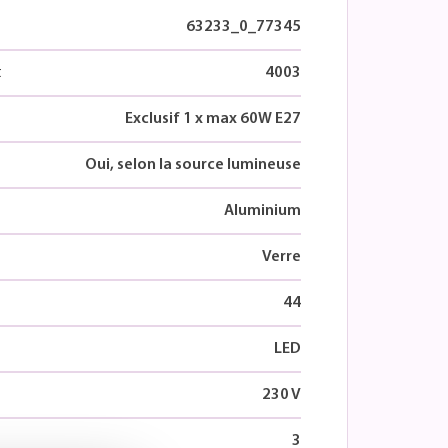
63233_0_77345
t
4003
Exclusif 1 x max 60W E27
Oui, selon la source lumineuse
Aluminium
Verre
44
LED
230 V
3