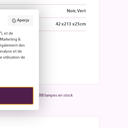
Noir, Vert
Aperçu
42
x
213
x
25
cm
), et de
("Marketing &
s également des
'analyse et de
e utilisation de
Plus de 25 000 lampes en stock