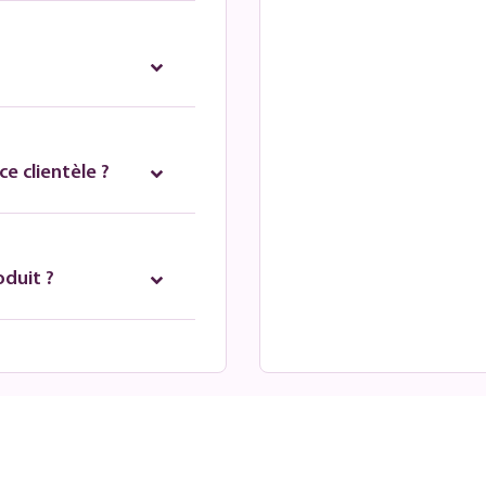
e clientèle ?
oduit ?