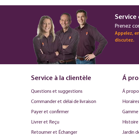
Service 
Prenez co
Appelez, en
discutez.
Service à la clientèle
Á pro
Questions et suggestions
Á propo
Commander et délai de livraison
Horaires
Payer et confirmer
Gamme 
Livrer et Reçu
Histoire
Retourner et Échanger
Jardin 