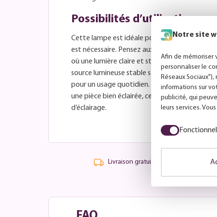
Possibilités d’utilisation
Notre site w
Cette lampe est idéale pour les endroits où un
est nécessaire. Pensez aux bureaux, cuisines, 
Afin de mémoriser v
où une lumière claire et stable est important
personnaliser le co
source lumineuse stable sans détails superflus, 
Réseaux Sociaux"), 
pour un usage quotidien. Que vous lisiez, trav
informations sur vo
une pièce bien éclairée, cette lampe répond au
publicité, qui peuve
d’éclairage.
leurs services. Vou
Fonctionnel
Ac
Livraison gratuite à partir de 99,-
FAQ