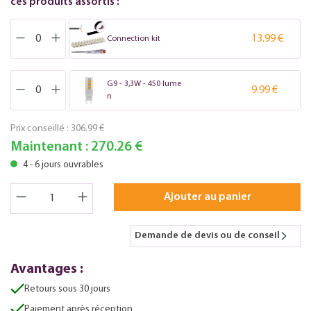
ces produits assortis :
13.99 €
Connection kit
G9 - 3,3W - 450 lume
9.99 €
n
Prix conseillé :
306.99 €
Maintenant :
270.26 €
4 - 6 jours ouvrables
Ajouter au panier
Demande de devis ou de conseil
Avantages :
Retours sous 30 jours
Paiement après réception