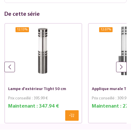
De cette série
12.13
%
12.07
%
Lampe d'extérieur Tight 50 cm
Applique murale Tig
Prix conseillé :
395.99 €
Prix conseillé :
309.99 
Maintenant :
347.94 €
Maintenant :
272