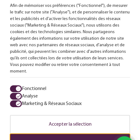
Afin de mémoriser vos préférences ("Fonctionnel"), de mesurer
le trafic sur notre site ("Analyse"), et de personnaliser le contenu
et les publicités et d'activer les fonctionnalités des réseaux
Livraison gratuite à partir de 99,-
sociaux ("Marketing & Réseaux Sociaux"), nous utilisons des
cookies et des technologies similaires. Nous partageons
Conseils sur mesure
également des informations sur votre utilisation de notre site
web avec nos partenaires de réseaux sociaux, d'analyse et de
Plus de 25 000 lampes en stock
publicité, qui peuvent les combiner avec d'autres informations
qu'ils ont collectées lors de votre utilisation de leurs services.
Vous pouvez modifier ou retirer votre consentement à tout
4,63 sur 611 avis
moment.
Tous les prix sont en euros, TVA comprise et hors frais d'envoi.
Fonctionnel
Analyse
Termes et conditions
Protection des données
Charte Cookies
Marketing & Réseaux Sociaux
© 2026 LuminairesTotal
Accepter la sélection