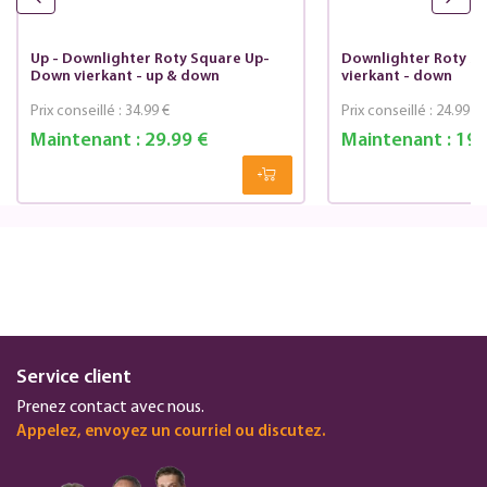
Up - Downlighter Roty Square Up-
Downlighter Roty S
Down vierkant - up & down
vierkant - down
Prix conseillé :
34.99 €
Prix conseillé :
24.99 €
Maintenant :
29.99 €
Maintenant :
19.
Service client
Prenez contact avec nous.
Appelez, envoyez un courriel ou discutez.