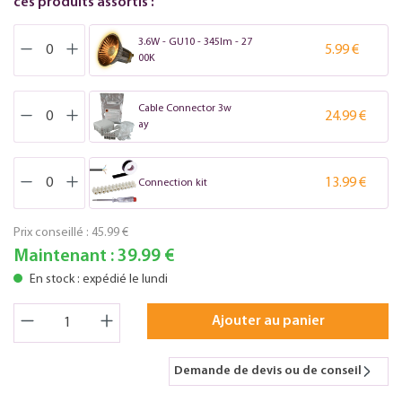
ces produits assortis :
3.6W - GU10 - 345lm - 27
5.99 €
00K
Cable Connector 3w
24.99 €
ay
13.99 €
Connection kit
Prix conseillé :
45.99 €
Maintenant :
39.99 €
En stock : expédié le lundi
Ajouter au panier
Demande de devis ou de conseil