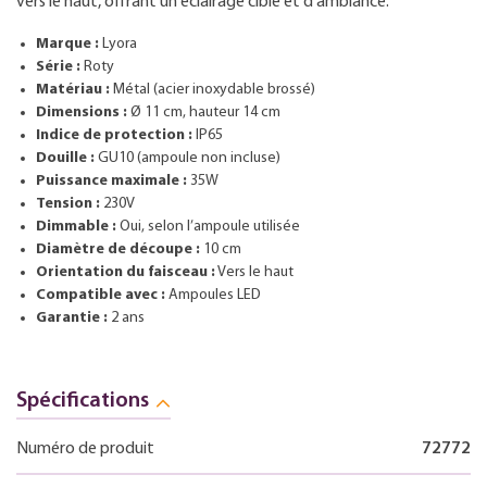
vers le haut, offrant un éclairage ciblé et d’ambiance.
Marque :
Lyora
Série :
Roty
Matériau :
Métal (acier inoxydable brossé)
Dimensions :
Ø 11 cm, hauteur 14 cm
Indice de protection :
IP65
Douille :
GU10 (ampoule non incluse)
Puissance maximale :
35W
Tension :
230V
Dimmable :
Oui, selon l’ampoule utilisée
Diamètre de découpe :
10 cm
Orientation du faisceau :
Vers le haut
Compatible avec :
Ampoules LED
Garantie :
2 ans
Spécifications
Numéro de produit
72772