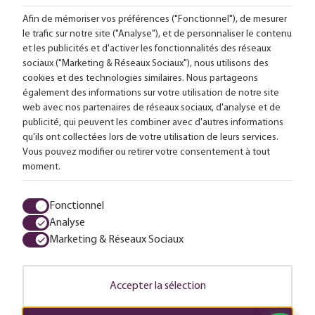
Suivez-nous en ligne:
Afin de mémoriser vos préférences ("Fonctionnel"), de mesurer
le trafic sur notre site ("Analyse"), et de personnaliser le contenu
et les publicités et d'activer les fonctionnalités des réseaux
Livraison gratuite à partir de 99,-
sociaux ("Marketing & Réseaux Sociaux"), nous utilisons des
cookies et des technologies similaires. Nous partageons
Conseils sur mesure
également des informations sur votre utilisation de notre site
web avec nos partenaires de réseaux sociaux, d'analyse et de
Plus de 25 000 lampes en stock
publicité, qui peuvent les combiner avec d'autres informations
qu'ils ont collectées lors de votre utilisation de leurs services.
Vous pouvez modifier ou retirer votre consentement à tout
4,63 sur 611 avis
moment.
Tous les prix sont en euros, TVA comprise et hors frais d'envoi.
Fonctionnel
Analyse
Termes et conditions
Protection des données
Charte Cookies
Marketing & Réseaux Sociaux
© 2026 LuminairesTotal
Accepter la sélection