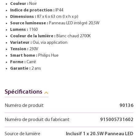
Couleur :
Noir
Indice de protection :
IP44
Dimensions :
87 x 6 x 63 cm (l x h x p)
Source lumineuse :
Panneau LED intégré 20,5W
Lumens :
1160
Couleur de la lumière :
Blanc chaud 2700K
Variateur :
Oui, via application
Tension :
230V
Smart home :
Philips Hue
Forme :
Carré
Garantie :
2 ans
Spécifications
Numéro de produit
90136
Numéro de produit du fabricant
915005731602
Source de lumière
Inclusif 1 x 20.5W Panneau LED