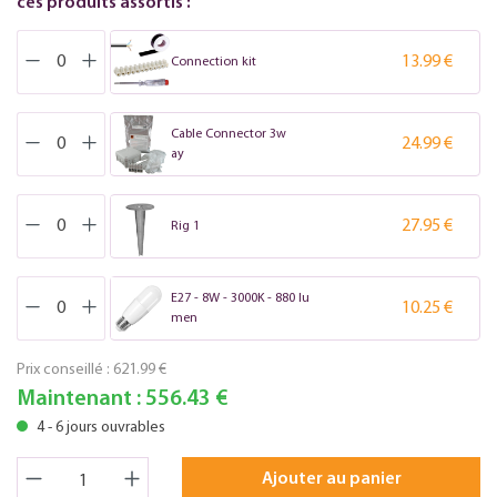
ces produits assortis :
13.99 €
Connection kit
Cable Connector 3w
24.99 €
ay
27.95 €
Rig 1
E27 - 8W - 3000K - 880 lu
10.25 €
men
Prix conseillé :
621.99 €
Maintenant :
556.43 €
4 - 6 jours ouvrables
Ajouter au panier