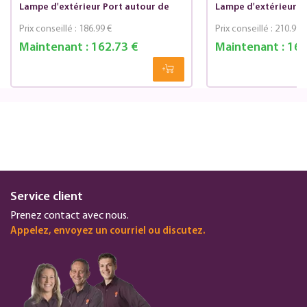
Lampe d'extérieur Port autour de
Lampe d'extérieur P
Prix conseillé :
186.99 €
Prix conseillé :
210.99 
Maintenant :
162.73 €
Maintenant :
169
Service client
Prenez contact avec nous.
Appelez, envoyez un courriel ou discutez.