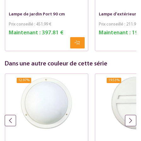
Lampe de jardin Port 90 cm
Lampe d'extérieur Po
Prix conseillé :
451.99 €
Prix conseillé :
211.99 
Maintenant :
397.81 €
Maintenant :
192
Dans une autre couleur de cette série
12.97
%
19.53
%