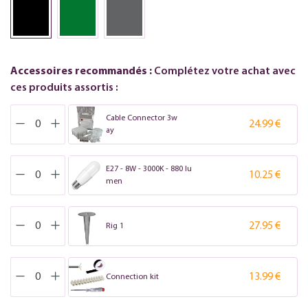
Accessoires recommandés :
Complétez votre achat avec
ces produits assortis :
Cable Connector 3w
24.99 €
ay
E27 - 8W - 3000K - 880 lu
10.25 €
men
27.95 €
Rig 1
13.99 €
Connection kit