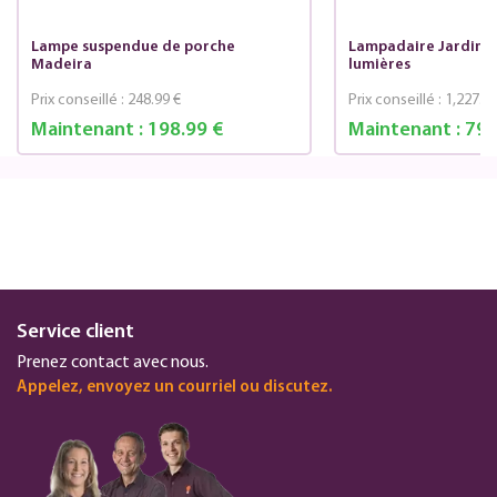
Lampe suspendue de porche
Lampadaire Jardin M
Madeira
lumières
Prix conseillé :
248.99 €
Prix conseillé :
1,227.99
Maintenant :
198.99 €
Maintenant :
794
Service client
Prenez contact avec nous.
Appelez, envoyez un courriel ou discutez.