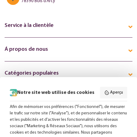
78390 Bois d’Arcy
Service à la clientèle
Á propos de nous
Catégories populaires
Notre site web utilise des cookies
Aperçu
Suivez-nous en ligne:
Afin de mémoriser vos préférences ("Fonctionnel"), de mesurer
le trafic sur notre site ("Analyse"), et de personnaliser le contenu
et les publicités et d'activer les fonctionnalités des réseaux
Livraison gratuite à partir de 99,-
sociaux ("Marketing & Réseaux Sociaux"), nous utilisons des
cookies et des technologies similaires. Nous partageons
Conseils sur mesure