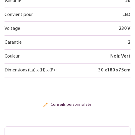
Valeur IP
20
Convient pour
LED
Voltage
230 V
Garantie
2
Couleur
Noir, Vert
Dimensions
(La)
x
(H)
x
(P)
:
30
x
180
x
75
cm
Conseils personnalisés