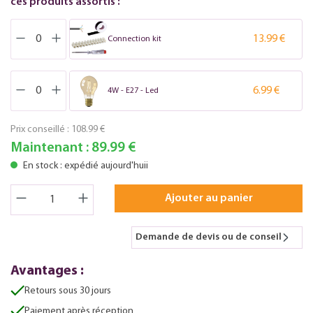
ces produits assortis :
13.99 €
Connection kit
6.99 €
4W - E27 - Led
Prix conseillé :
108.99 €
Maintenant :
89.99 €
En stock : expédié aujourd'huii
Ajouter au panier
Demande de devis ou de conseil
Avantages :
Retours sous 30 jours
Paiement après réception