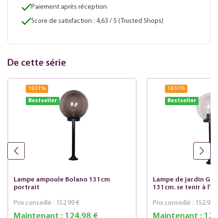
Paiement après réception
Score de satisfaction : 4,63 / 5 (Trusted Shops)
De cette série
18.31
%
18.31
%
Bestseller
Bestseller
Lampe ampoule Bolano 131cm
Lampe de jardin Glo
portrait
131cm. se tenir à l'é
Prix conseillé :
152.99 €
Prix conseillé :
152.99 
Maintenant :
124.98 €
Maintenant :
124