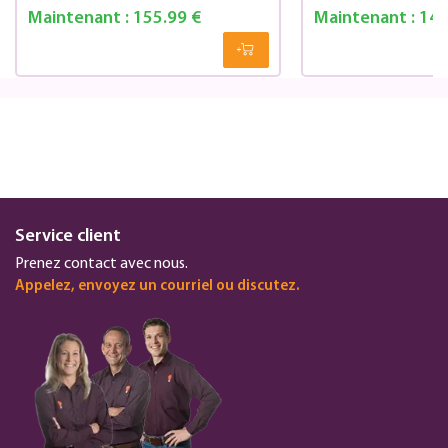
Maintenant :
155.99 €
Maintenant :
143
Service client
Prenez contact avec nous.
Appelez, envoyez un courriel ou discutez.