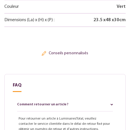
Couleur
Vert
Dimensions
(La)
x
(H)
x
(P)
:
23.5
x
48
x
30
cm
Conseils personnalisés
FAQ
Comment retourner un article ?
Pour retourner un article à LuminairesTotal, veuillez
contacter le service clientèle dans le délai de retour fixé pour
obtenir un numéro de retour et d'autres instructions.