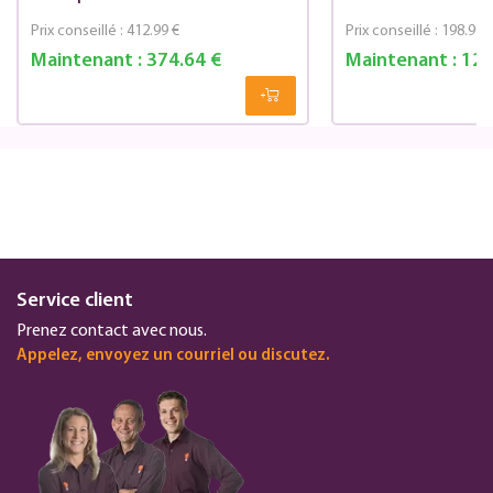
Prix conseillé :
412.99 €
Prix conseillé :
198.99 
Maintenant :
374.64 €
Maintenant :
127
Service client
Prenez contact avec nous.
Appelez, envoyez un courriel ou discutez.