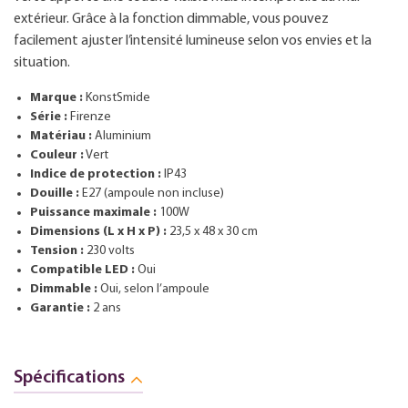
extérieur. Grâce à la fonction dimmable, vous pouvez
facilement ajuster l’intensité lumineuse selon vos envies et la
situation.
Marque :
KonstSmide
Série :
Firenze
Matériau :
Aluminium
Couleur :
Vert
Indice de protection :
IP43
Douille :
E27 (ampoule non incluse)
Puissance maximale :
100W
Dimensions (L x H x P) :
23,5 x 48 x 30 cm
Tension :
230 volts
Compatible LED :
Oui
Dimmable :
Oui, selon l’ampoule
Garantie :
2 ans
Spécifications