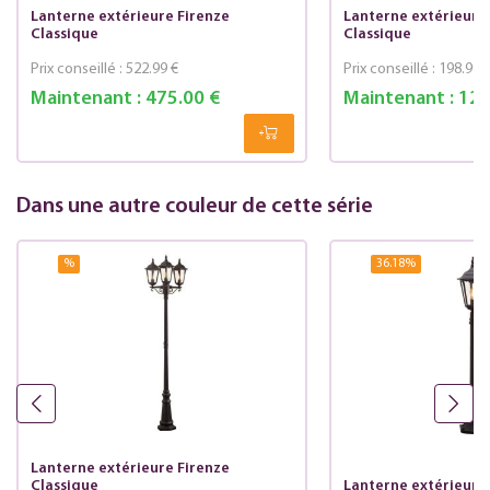
Lanterne extérieure Firenze
Lanterne extérieure
Classique
Classique
Prix conseillé :
522.99 €
Prix conseillé :
198.99 
Maintenant :
475.00 €
Maintenant :
121
Dans une autre couleur de cette série
%
36.18
%
Lanterne extérieure Firenze
Classique
Lanterne extérieure