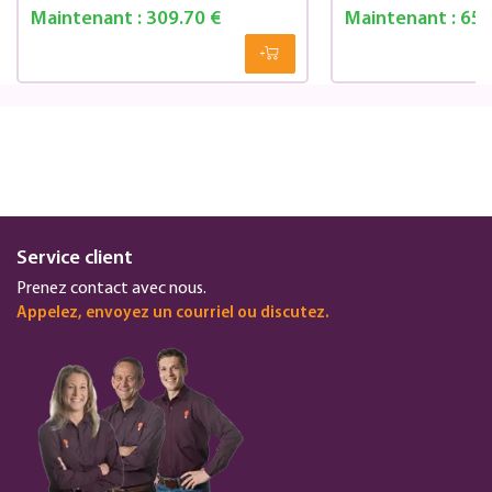
Maintenant :
309.70 €
Maintenant :
655
Service client
Prenez contact avec nous.
Appelez, envoyez un courriel ou discutez.