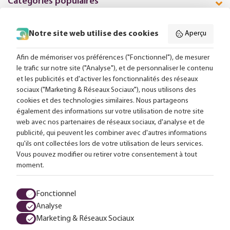
Catégories populaires
Notre site web utilise des cookies
Aperçu
Suivez-nous en ligne:
Afin de mémoriser vos préférences ("Fonctionnel"), de mesurer
le trafic sur notre site ("Analyse"), et de personnaliser le contenu
et les publicités et d'activer les fonctionnalités des réseaux
Livraison gratuite à partir de 99,-
sociaux ("Marketing & Réseaux Sociaux"), nous utilisons des
cookies et des technologies similaires. Nous partageons
Conseils sur mesure
également des informations sur votre utilisation de notre site
web avec nos partenaires de réseaux sociaux, d'analyse et de
Plus de 25 000 lampes en stock
publicité, qui peuvent les combiner avec d'autres informations
qu'ils ont collectées lors de votre utilisation de leurs services.
Vous pouvez modifier ou retirer votre consentement à tout
4,63 sur 611 avis
moment.
Tous les prix sont en euros, TVA comprise et hors frais d'envoi.
Fonctionnel
Analyse
Termes et conditions
Protection des données
Charte Cookies
Marketing & Réseaux Sociaux