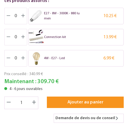
ces produits assortis :
E27 - 8W - 3000K - 880 lu
10.25 €
men
13.99 €
Connection kit
6.99 €
4W - E27 - Led
Prix conseillé :
340.99 €
Maintenant :
309.70 €
4 - 6 jours ouvrables
Ajouter au panier
Demande de devis ou de conseil