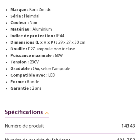
Marque :
KonstSmide
Série :
Heimdal
Couleur :
Noir
Matériau :
Aluminium
Indice de protection :
IP44
Dimensions (L x H x P) :
29 x 27 x 30 cm
Douille :
E27, ampoule non incluse
Puissance maximale :
60W
Tension :
230V
Gradable :
Oui, selon l’ampoule
Compatible avec :
LED
Forme :
Ronde
Garantie :
2 ans
Spécifications
Numéro de produit
14343