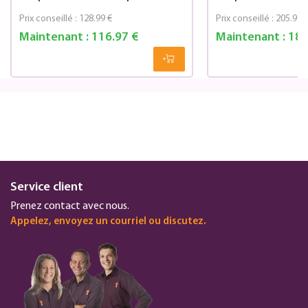
Prix conseillé :
128.99 €
Prix conseillé :
205.99 
Maintenant :
116.97 €
Maintenant :
186
Service client
Prenez contact avec nous.
Appelez, envoyez un courriel ou discutez.