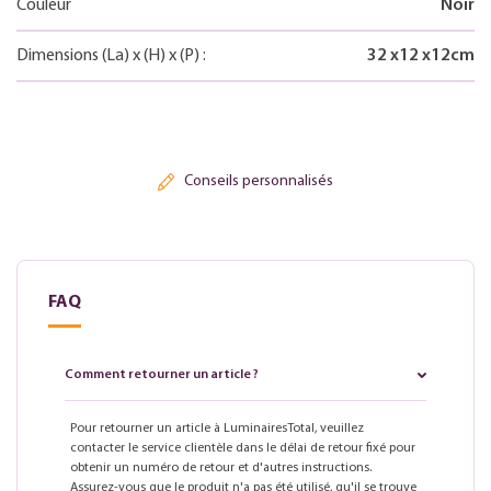
Couleur
Noir
Dimensions
(La)
x
(H)
x
(P)
:
32
x
12
x
12
cm
Conseils personnalisés
FAQ
Comment retourner un article ?
Pour retourner un article à LuminairesTotal, veuillez
contacter le service clientèle dans le délai de retour fixé pour
obtenir un numéro de retour et d'autres instructions.
Assurez-vous que le produit n'a pas été utilisé, qu'il se trouve