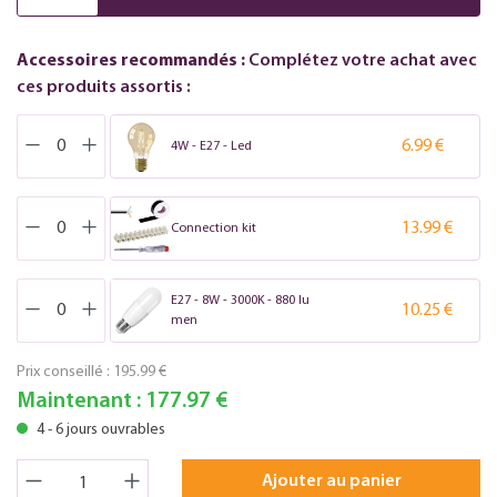
Accessoires recommandés :
Complétez votre achat avec
ces produits assortis :
6.99 €
4W - E27 - Led
13.99 €
Connection kit
E27 - 8W - 3000K - 880 lu
10.25 €
men
Prix conseillé :
195.99 €
Maintenant :
177.97 €
4 - 6 jours ouvrables
Ajouter au panier