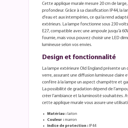
Cette applique murale mesure 20 cm de large,
profondeur. Grâce à sa classification IP44, la 
d'eau et aux intempéries, ce qui la rend adap
extérieurs. La lampe fonctionne sous 230 volts
E27, compatible avec une ampoule jusqu’à 60
fournie, mais vous pouvez choisir une LED dimm
lumineuse selon vos envies.
Design et fonctionnalité
La lampe extérieure Old England présente un d
verre, assurant une diffusion lumineuse claire e
confère à la lampe un aspect champêtre et gar
La possibilité de gradation dépend de l’ampo
créer l’ambiance et la luminosité souhaitées. A
cette applique murale vous assure une utilisat
Matériau :
laiton
Couleur :
marron
Indice de protection :
IP44