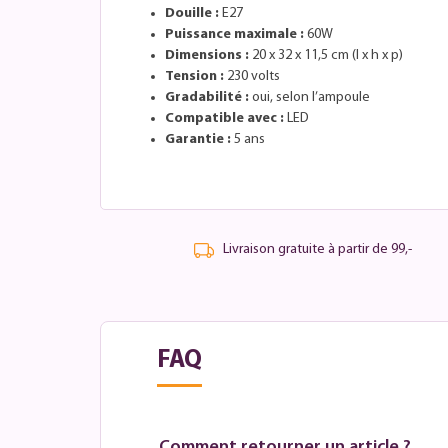
Douille :
E27
Puissance maximale :
60W
Dimensions :
20 x 32 x 11,5 cm (l x h x p)
Tension :
230 volts
Gradabilité :
oui, selon l’ampoule
Compatible avec :
LED
Garantie :
5 ans
Livraison gratuite à partir de 99,-
FAQ
Comment retourner un article ?