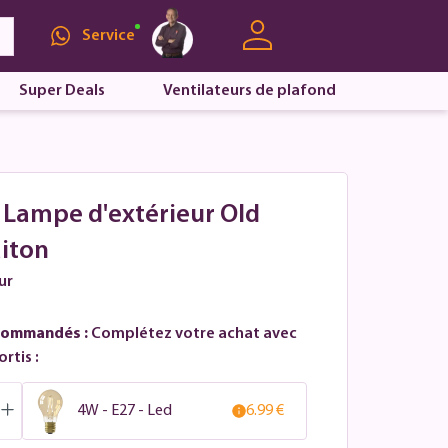
Service
Super Deals
Ventilateurs de plafond
- Lampe d'extérieur Old
aiton
ur
commandés :
Complétez votre achat avec
rtis :
4W - E27 - Led
6.99 €