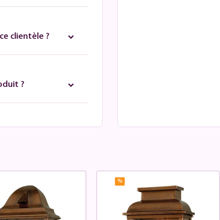
e clientèle ?
oduit ?
%