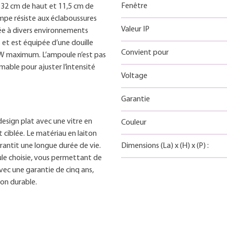
Fenêtre
 32 cm de haut et 11,5 cm de
lampe résiste aux éclaboussures
Valeur IP
tée à divers environnements
 et est équipée d’une douille
Convient pour
W maximum. L’ampoule n’est pas
able pour ajuster l’intensité
Voltage
Garantie
esign plat avec une vitre en
Couleur
t ciblée. Le matériau en laiton
antit une longue durée de vie.
Dimensions
(La)
x
(H)
x
(P)
:
ule choisie, vous permettant de
vec une garantie de cinq ans,
ion durable.