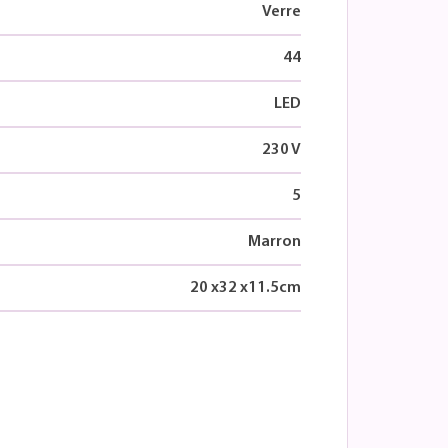
Verre
44
LED
230 V
5
Marron
20
x
32
x
11.5
cm