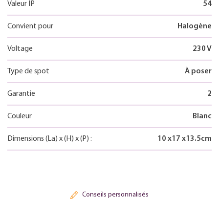
Valeur IP
54
Convient pour
Halogène
Voltage
230 V
Type de spot
À poser
Garantie
2
Couleur
Blanc
Dimensions
(La)
x
(H)
x
(P)
:
10
x
17
x
13.5
cm
Conseils personnalisés