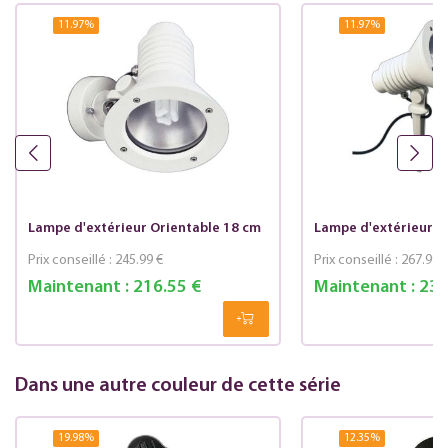
11.97
%
11.97
%
Lampe d'extérieur Orientable 18 cm
Lampe d'extérieur O
Prix conseillé :
245.99 €
Prix conseillé :
267.99 
Maintenant :
216.55 €
Maintenant :
235
Dans une autre couleur de cette série
19.98
%
12.35
%