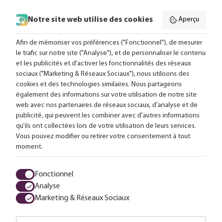
Notre site web utilise des cookies
Aperçu
Suivez-nous en ligne:
Afin de mémoriser vos préférences ("Fonctionnel"), de mesurer
le trafic sur notre site ("Analyse"), et de personnaliser le contenu
et les publicités et d'activer les fonctionnalités des réseaux
Livraison gratuite à partir de 99,-
sociaux ("Marketing & Réseaux Sociaux"), nous utilisons des
cookies et des technologies similaires. Nous partageons
Conseils sur mesure
également des informations sur votre utilisation de notre site
web avec nos partenaires de réseaux sociaux, d'analyse et de
Plus de 25 000 lampes en stock
publicité, qui peuvent les combiner avec d'autres informations
qu'ils ont collectées lors de votre utilisation de leurs services.
Vous pouvez modifier ou retirer votre consentement à tout
4,63 sur 611 avis
moment.
Tous les prix sont en euros, TVA comprise et hors frais d'envoi.
Fonctionnel
Analyse
Termes et conditions
Protection des données
Charte Cookies
Marketing & Réseaux Sociaux
© 2026 LuminairesTotal