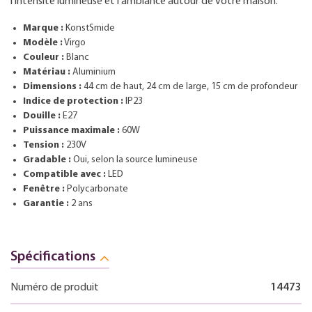
l'intensité lumineuse et l'ambiance autour de votre maison.
Marque :
KonstSmide
Modèle :
Virgo
Couleur :
Blanc
Matériau :
Aluminium
Dimensions :
44 cm de haut, 24 cm de large, 15 cm de profondeur
Indice de protection :
IP23
Douille :
E27
Puissance maximale :
60W
Tension :
230V
Gradable :
Oui, selon la source lumineuse
Compatible avec :
LED
Fenêtre :
Polycarbonate
Garantie :
2 ans
Spécifications
Numéro de produit
14473