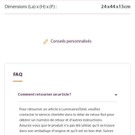
Dimensions
(La)
x
(H)
x
(P)
:
24
x
44
x
15
cm
Conseils personnalisés
FAQ
Comment retourner un article ?
Pour retourner un article à LuminairesTotal, veuillez
contacter le service clientèle dans le délai de retour fixé pour
obtenir un numéro de retour et d'autres instructions.
Assurez-vous que le produit n'a pas été utilisé, qu'il se trouve
dans son emballage d'origine et qu'il est en bon état. Suivez