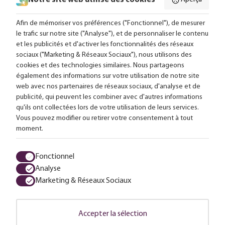
Notre site web utilise des cookies
Suivez-nous en ligne:
Afin de mémoriser vos préférences ("Fonctionnel"), de mesurer
le trafic sur notre site ("Analyse"), et de personnaliser le contenu
et les publicités et d'activer les fonctionnalités des réseaux
Livraison gratuite à partir de 99,-
sociaux ("Marketing & Réseaux Sociaux"), nous utilisons des
cookies et des technologies similaires. Nous partageons
Conseils sur mesure
également des informations sur votre utilisation de notre site
web avec nos partenaires de réseaux sociaux, d'analyse et de
Plus de 25 000 lampes en stock
publicité, qui peuvent les combiner avec d'autres informations
qu'ils ont collectées lors de votre utilisation de leurs services.
Vous pouvez modifier ou retirer votre consentement à tout
4,63 sur 611 avis
moment.
Tous les prix sont en euros, TVA comprise et hors frais d'envoi.
Fonctionnel
Analyse
Termes et conditions
Protection des données
Charte Cookies
Marketing & Réseaux Sociaux
© 2026 LuminairesTotal
Accepter la sélection