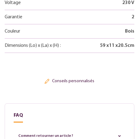
Voltage
230 V
Garantie
2
Couleur
Bois
Dimensions
(Lo)
x
(La)
x
(H)
:
59
x
11
x
20.5
cm
Conseils personnalisés
FAQ
Comment retourner un article ?