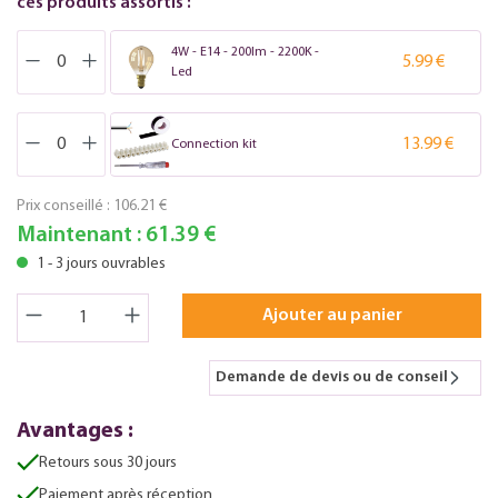
ces produits assortis :
4W - E14 - 200lm - 2200K -
5.99 €
Led
13.99 €
Connection kit
Prix conseillé :
106.21 €
Maintenant :
61.39 €
1 - 3 jours ouvrables
Ajouter au panier
Demande de devis ou de conseil
Avantages :
Retours sous 30 jours
Paiement après réception