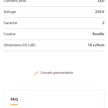
Convient pour
LED
Voltage
230 V
Garantie
2
Couleur
Rouille
Dimensions
(H)
x
(Ø)
:
10
x
29
cm
Conseils personnalisés
FAQ