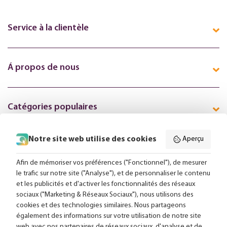
Service à la clientèle
Á propos de nous
Catégories populaires
Notre site web utilise des cookies
Aperçu
Suivez-nous en ligne:
Afin de mémoriser vos préférences ("Fonctionnel"), de mesurer
le trafic sur notre site ("Analyse"), et de personnaliser le contenu
et les publicités et d'activer les fonctionnalités des réseaux
Livraison gratuite à partir de 99,-
sociaux ("Marketing & Réseaux Sociaux"), nous utilisons des
cookies et des technologies similaires. Nous partageons
Conseils sur mesure
également des informations sur votre utilisation de notre site
web avec nos partenaires de réseaux sociaux, d'analyse et de