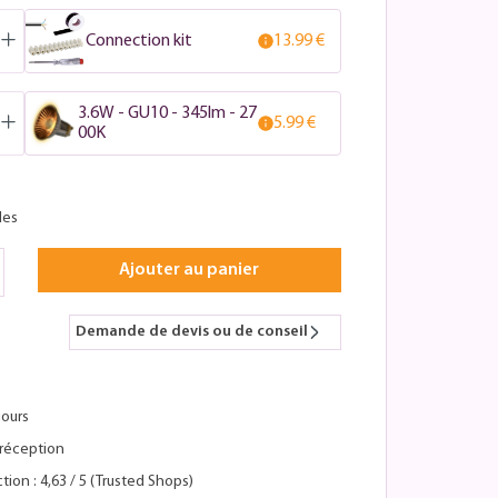
Connection kit
13.99 €
3.6W - GU10 - 345lm - 27
5.99 €
00K
les
Ajouter au panier
Demande de devis ou de conseil
jours
réception
tion : 4,63 / 5 (Trusted Shops)