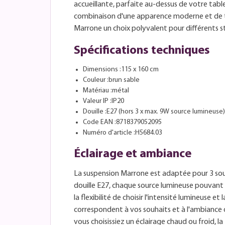
accueillante, parfaite au-dessus de votre tabl
combinaison d'une apparence moderne et de tei
Marrone un choix polyvalent pour différents sty
Spécifications techniques
Dimensions :115 x 160 cm
Couleur :brun sable
Matériau :métal
Valeur IP :IP20
Douille :E27 (hors 3 x max. 9W source lumineuse)
Code EAN :8718379052095
Numéro d'article :H5684.03
Éclairage et ambiance
La suspension Marrone est adaptée pour 3 sou
douille E27, chaque source lumineuse pouvant a
la flexibilité de choisir l'intensité lumineuse e
correspondent à vos souhaits et à l'ambiance 
vous choisissiez un éclairage chaud ou froid, l