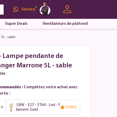
Service
Super Deals
Ventilateurs de plafond
5L - sable
 - Lampe pendante de
anger Marrone 5L - sable
ble
commandés :
Complétez votre achat avec
rtis :
3,8W - E27 - ST64 - Led - F
10.99 €
ilament Gold