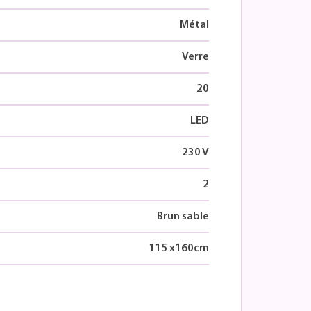
Métal
Verre
20
LED
230 V
2
Brun sable
115
x
160
cm