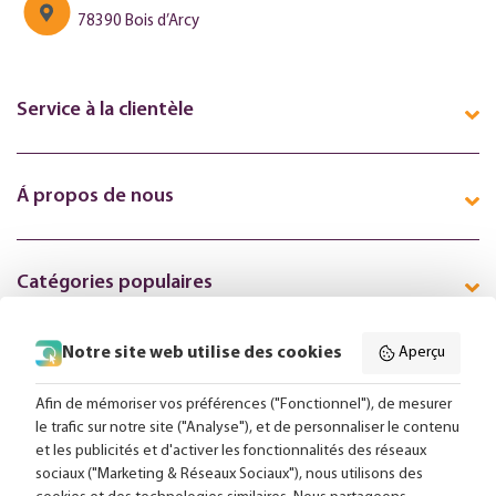
78390 Bois d’Arcy
Service à la clientèle
Á propos de nous
Catégories populaires
Notre site web utilise des cookies
Aperçu
Suivez-nous en ligne:
Afin de mémoriser vos préférences ("Fonctionnel"), de mesurer
le trafic sur notre site ("Analyse"), et de personnaliser le contenu
et les publicités et d'activer les fonctionnalités des réseaux
Livraison gratuite à partir de 99,-
sociaux ("Marketing & Réseaux Sociaux"), nous utilisons des