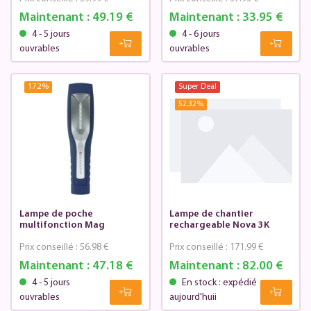
Maintenant :
49.19 €
Maintenant :
33.95 €
4 - 5 jours
4 - 6 jours
ouvrables
ouvrables
17.2
%
Super Deal
52.32
%
Lampe de poche
Lampe de chantier
multifonction Mag
rechargeable Nova 3K
Prix conseillé :
56.98 €
Prix conseillé :
171.99 €
Maintenant :
47.18 €
Maintenant :
82.00 €
4 - 5 jours
En stock : expédié
ouvrables
aujourd'huii