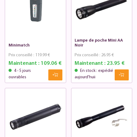
Lampe de poche Mini AA
Minimatch
Noir
Prix conseillé :
119.99 €
Prix conseillé :
26.95 €
Maintenant :
109.06 €
Maintenant :
23.95 €
4 - 5 jours
En stock : expédié
ouvrables
aujourd'huii