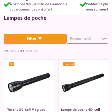
À partir de 99 €, les frais de livraison sur
Profitez de plus 
votre commande sont offert !
nous sommes là po
Lampes de poche
Filter
29
-
56
sur
93
produits
%
10.01
%
Torche 3C-cell Mag Led
Lampe de poche 6D-cell