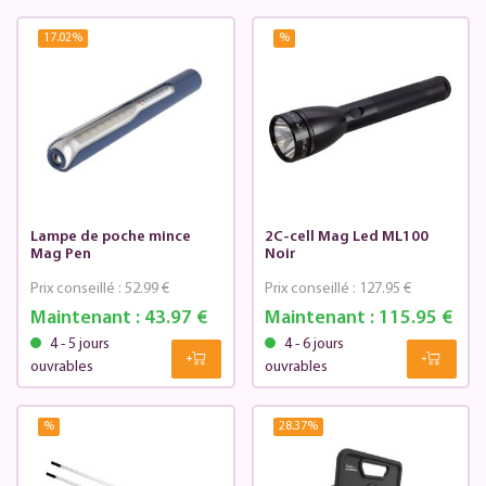
17.02
%
%
Lampe de poche mince
2C-cell Mag Led ML100
Mag Pen
Noir
Prix conseillé :
52.99 €
Prix conseillé :
127.95 €
Maintenant :
43.97 €
Maintenant :
115.95 €
4 - 5 jours
4 - 6 jours
ouvrables
ouvrables
%
28.37
%