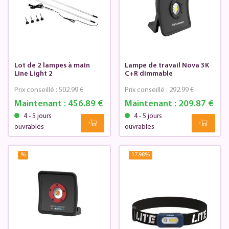
Lot de 2 lampes à main
Lampe de travail Nova 3K
Line Light 2
C+R dimmable
Prix conseillé :
502.99 €
Prix conseillé :
292.99 €
Maintenant :
456.89 €
Maintenant :
209.87 €
4 - 5 jours
4 - 5 jours
ouvrables
ouvrables
%
17.98
%