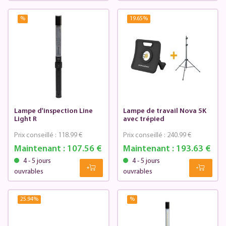
%
19.65
%
Lampe d'inspection Line
Lampe de travail Nova 5K
Light R
avec trépied
Prix conseillé :
118.99 €
Prix conseillé :
240.99 €
Maintenant :
107.56 €
Maintenant :
193.63 €
4 - 5 jours
4 - 5 jours
ouvrables
ouvrables
25.94
%
%