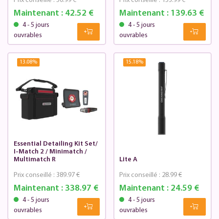
Prix conseillé :
50.99 €
Prix conseillé :
153.99 €
Maintenant :
42.52 €
Maintenant :
139.63 €
4 - 5 jours
4 - 5 jours
ouvrables
ouvrables
13.08
%
15.18
%
Essential Detailing Kit Set/
I-Match 2 / Minimatch /
Multimatch R
Lite A
Prix conseillé :
389.97 €
Prix conseillé :
28.99 €
Maintenant :
338.97 €
Maintenant :
24.59 €
4 - 5 jours
4 - 5 jours
ouvrables
ouvrables