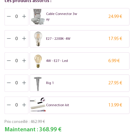
ces produits assortis :
Cable Connector 3w
24.99 €
ay
17.95 €
E27 - 2200K- 4W
6.99 €
4W - E27 - Led
27.95 €
Rig 1
13.99 €
Connection kit
Prix conseillé :
462.99 €
Maintenant :
368.99 €