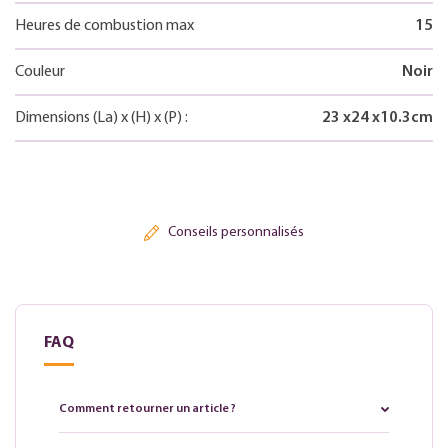
Heures de combustion max
15
Couleur
Noir
Dimensions
(La)
x
(H)
x
(P)
:
23
x
24
x
10.3
cm
Conseils personnalisés
FAQ
Comment retourner un article ?