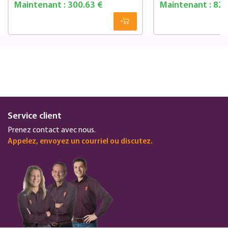
Maintenant :
300.63 €
Maintenant :
82.
Service client
Prenez contact avec nous.
Appelez, envoyez un courriel ou discutez.