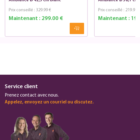
Ambiance Ø 42,5 cm blanc
Ambiance Ø 38,1 cm 
Prix conseillé :
329.99 €
Prix conseillé :
219.99 
Maintenant :
299.00 €
Maintenant :
199
Service client
Prenez contact avec nous.
Appelez, envoyez un courriel ou discutez.