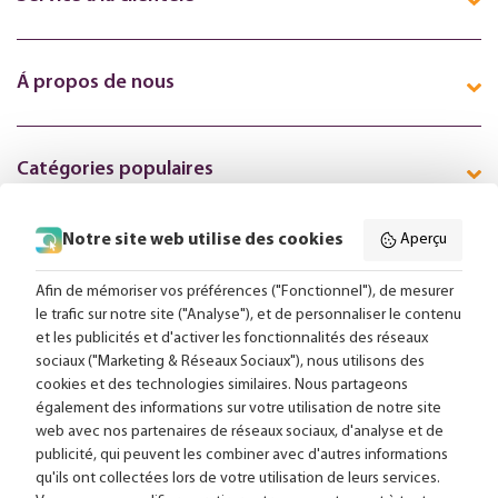
Á propos de nous
Catégories populaires
Notre site web utilise des cookies
Aperçu
Suivez-nous en ligne:
Afin de mémoriser vos préférences ("Fonctionnel"), de mesurer
le trafic sur notre site ("Analyse"), et de personnaliser le contenu
et les publicités et d'activer les fonctionnalités des réseaux
Livraison gratuite à partir de 99,-
sociaux ("Marketing & Réseaux Sociaux"), nous utilisons des
cookies et des technologies similaires. Nous partageons
Conseils sur mesure
également des informations sur votre utilisation de notre site
web avec nos partenaires de réseaux sociaux, d'analyse et de
Plus de 25 000 lampes en stock
publicité, qui peuvent les combiner avec d'autres informations
qu'ils ont collectées lors de votre utilisation de leurs services.