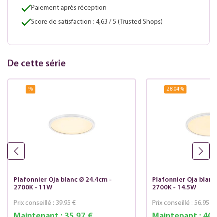
Paiement après réception
Score de satisfaction : 4,63 / 5 (Trusted Shops)
De cette série
%
28.04
%
Plafonnier Oja blanc Ø 24.4cm -
Plafonnier Oja blanc
2700K - 11W
2700K - 14.5W
Prix conseillé :
39.95 €
Prix conseillé :
56.95 €
Maintenant :
35.97 €
Maintenant :
40.