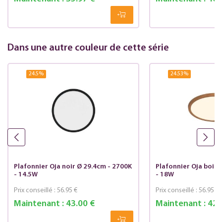
Dans une autre couleur de cette série
24.5
%
24.53
%
Plafonnier Oja noir Ø 29.4cm - 2700K
Plafonnier Oja bois 
- 14.5W
- 18W
Prix conseillé :
56.95 €
Prix conseillé :
56.95 €
Maintenant :
43.00 €
Maintenant :
42.