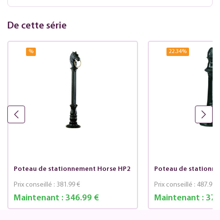
De cette série
%
22.34
%
Poteau de stationnement Horse HP2
Poteau de stationn
Prix conseillé :
381.99 €
Prix conseillé :
487.99 
Maintenant :
346.99 €
Maintenant :
378