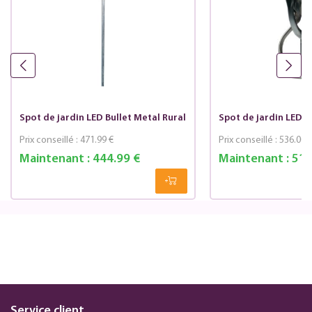
Spot de jardin LED Bullet Metal Rural
Spot de jardin LED B
Prix conseillé :
471.99 €
Prix conseillé :
536.00 
Maintenant :
444.99 €
Maintenant :
510
Service client