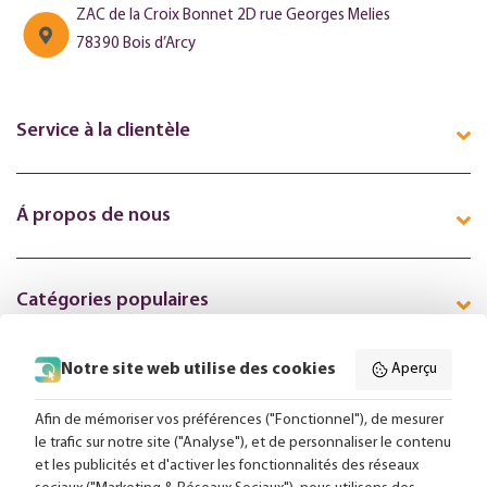
ZAC de la Croix Bonnet 2D rue Georges Melies
78390 Bois d’Arcy
Service à la clientèle
Á propos de nous
Catégories populaires
Notre site web utilise des cookies
Aperçu
Suivez-nous en ligne:
Afin de mémoriser vos préférences ("Fonctionnel"), de mesurer
le trafic sur notre site ("Analyse"), et de personnaliser le contenu
et les publicités et d'activer les fonctionnalités des réseaux
Livraison gratuite à partir de 99,-