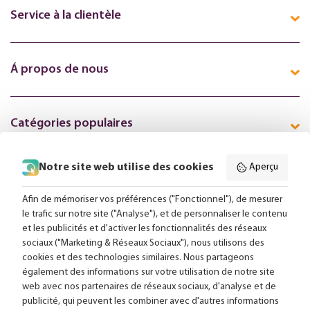
Service à la clientèle
Á propos de nous
Catégories populaires
Notre site web utilise des cookies
Aperçu
Suivez-nous en ligne:
Afin de mémoriser vos préférences ("Fonctionnel"), de mesurer
le trafic sur notre site ("Analyse"), et de personnaliser le contenu
et les publicités et d'activer les fonctionnalités des réseaux
Livraison gratuite à partir de 99,-
sociaux ("Marketing & Réseaux Sociaux"), nous utilisons des
cookies et des technologies similaires. Nous partageons
Conseils sur mesure
également des informations sur votre utilisation de notre site
web avec nos partenaires de réseaux sociaux, d'analyse et de
Plus de 25 000 lampes en stock
publicité, qui peuvent les combiner avec d'autres informations