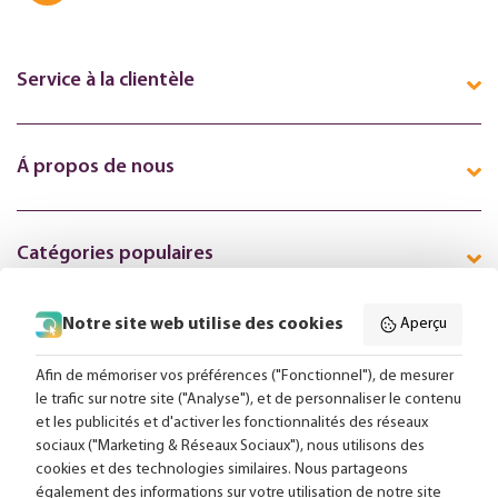
Service à la clientèle
Á propos de nous
Catégories populaires
Notre site web utilise des cookies
Aperçu
Suivez-nous en ligne:
Afin de mémoriser vos préférences ("Fonctionnel"), de mesurer
le trafic sur notre site ("Analyse"), et de personnaliser le contenu
et les publicités et d'activer les fonctionnalités des réseaux
Livraison gratuite à partir de 99,-
sociaux ("Marketing & Réseaux Sociaux"), nous utilisons des
cookies et des technologies similaires. Nous partageons
Conseils sur mesure
également des informations sur votre utilisation de notre site