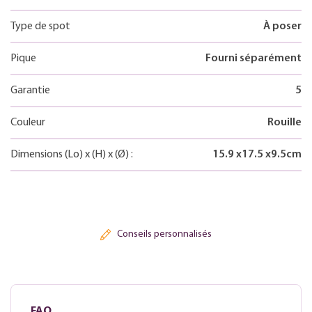
Type de spot
À poser
Pique
Fourni séparément
Garantie
5
Couleur
Rouille
Dimensions
(Lo)
x
(H)
x
(Ø)
:
15.9
x
17.5
x
9.5
cm
Conseils personnalisés
FAQ