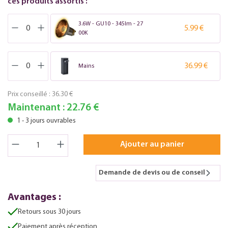
ces produits assortis :
3.6W - GU10 - 345lm - 27
5.99 €
00K
36.99 €
Mains
Prix conseillé :
36.30 €
Maintenant :
22.76 €
1 - 3 jours ouvrables
Ajouter au panier
Demande de devis ou de conseil
Avantages :
Retours sous 30 jours
Paiement après réception