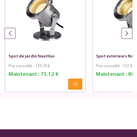
Spot de jardin Nautilus
Spot extérieurs Naut
Prix conseillé :
119.79 €
Prix conseillé :
137.94 
Maintenant :
75.12 €
Maintenant :
86.